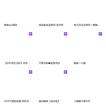
棒棒der喵喵
搗灰貓★超實用-省空間
每天回信息專用！懶懶貓 7TW
【好常用生活貼】你管偶、傻眼的小芙貓！
可愛羊駝❤️超實用語
貓貓♡小貓
3D字可愛粉粉貓 簡約常用語
罐頭貓咪【迷你版】
小橘貓可愛日常