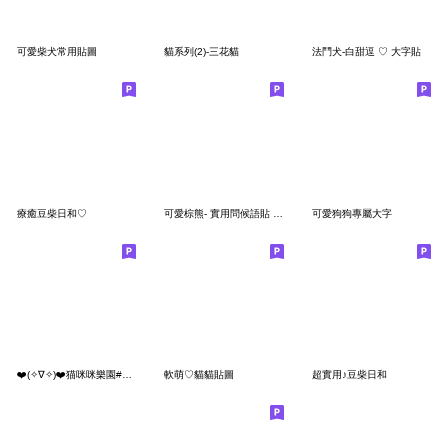
可愛柴犬常用貼圖
貓系列(2)-三花貓
法鬥犬-白甜逗 ♡ 大字貼
療癒豆柴日和♡
可愛棕熊- 實用問候語貼 *.*
可愛狗狗專屬大字
❤️(✧∇✧)❤️猫咪咪樂園#常用快樂又禮貌
軟萌♡貓貓貼圖
超實用♪豆柴日和