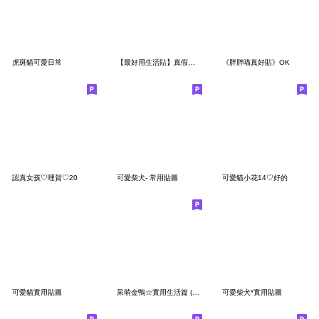
虎斑貓可愛日常
【最好用生活貼】真假！尼尼兔拜託啦！
《胖胖喵真好貼》OK
認真女孩♡哩賀♡20
可愛柴犬- 常用貼圖
可愛貓小花14♡好的
可愛貓實用貼圖
呆萌金鴨☆實用生活篇 (初登場)
可愛柴犬*實用貼圖