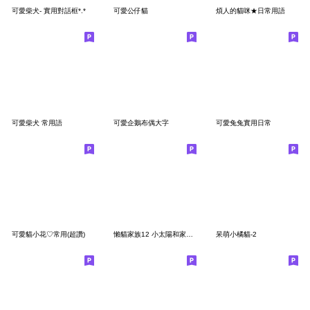
可愛柴犬- 實用對話框*.*
可愛公仔貓
煩人的貓咪★日常用語
可愛柴犬 常用語
可愛企鵝布偶大字
可愛兔兔實用日常
可愛貓小花♡常用(超讚)
懶貓家族12 小太陽和家人-甜蜜草莓篇
呆萌小橘貓-2