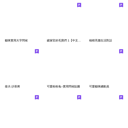
貓咪實用大字問候
鏟屎官的毛寶們 1【中文版】
椪柑亮麗生活對話
柴犬-沙茶將
可愛粉粉兔--實用問候貼圖
可愛貓咪總動員