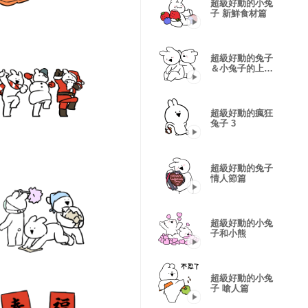
超級好動的小兔
子 新鮮食材篇
超級好動的兔子
＆小兔子的上班
生活
超級好動的瘋狂
兔子 3
超級好動的兔子
情人節篇
超級好動的小兔
子和小熊
超級好動的小兔
子 嗆人篇