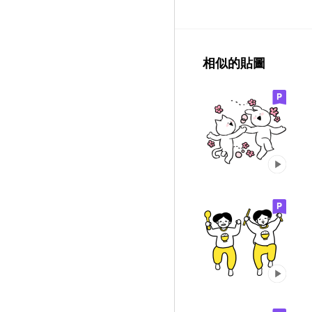
相似的貼圖