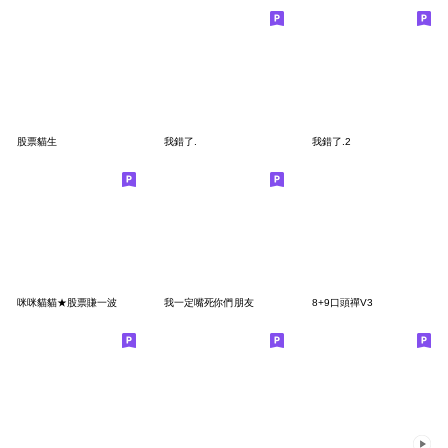
股票貓生
我錯了.
我錯了.2
咪咪貓貓★股票賺一波
我一定嘴死你們朋友
8+9口頭禪V3