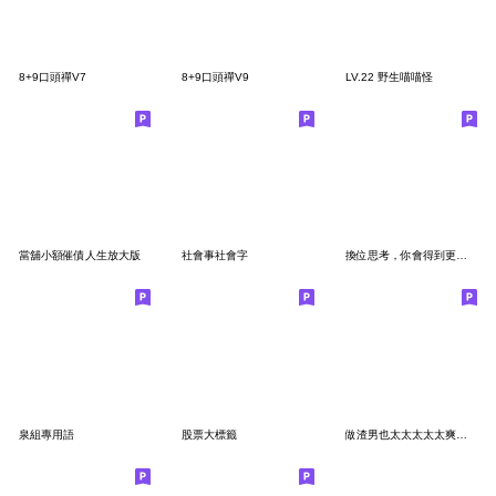
8+9口頭禪V7
8+9口頭禪V9
LV.22 野生喵喵怪
當舖小額催債人生放大版
社會事社會字
換位思考，你會得到更多煩惱
泉組專用語
股票大標籤
做渣男也太太太太太爽了吧1