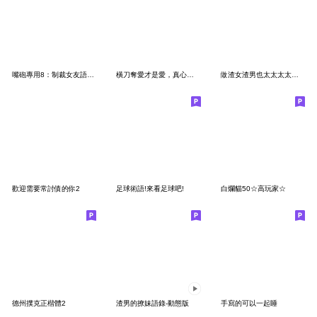
嘴砲專用8：制裁女友語錄大全(男友篇)
橫刀奪愛才是愛，真心相愛攏係賽
做渣女渣男也太太太太太爽了吧4
歡迎需要常討債的你2
足球術語!來看足球吧!
白爛貓50☆高玩家☆
德州撲克正楷體2
渣男的撩妹語錄-動態版
手寫的可以一起睡