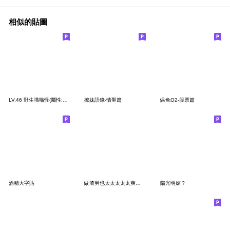
相似的貼圖
LV.46 野生喵喵怪(屬性:喵喵)
撩妹語錄-情聖篇
偶兔O2-股票篇
酒精大字貼
做渣男也太太太太太爽了吧3
陽光明媚？