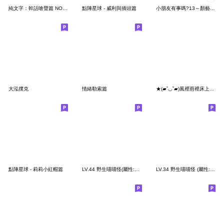
純文字：幹話嗆聲篇 NO.2 再製版
點陣星球 - 威利與插頭篇
小朋友有事嗎?13～顏藝系小朋友嗨起來!
大泓撲克
情緒勒索篇
★(▰˘◡˘▰)風裡雨裡床上等你★
點陣星球 - 莉莉小紅帽篇
LV.44 野生喵喵怪(屬性:兔兔)
LV.34 野生喵喵怪 (屬性:精緻香喵)