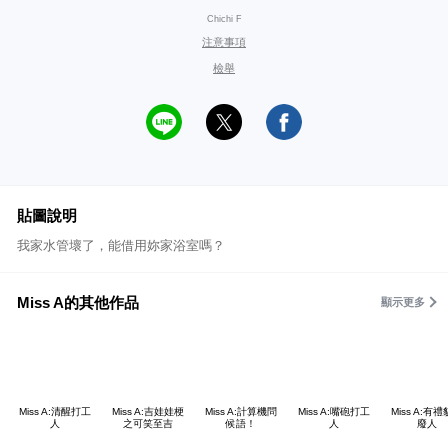
Chichi F
注意事項
檢舉
貼圖說明
我家水管壞了，能借用妳家浴室嗎？
Miss A的其他作品
顯示更多
Miss A:清醒打工
Miss A:吉娃娃梗
Miss A:計算機問
Miss A:嘴砲打工
Miss A:有
人
之可笑至吉
候語！
人
廢人