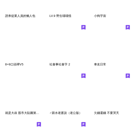
證券從業人員的懶人包
LV.9 野生喵喵怪
小狗宇宙
8+9口頭禪V5
社會事社會字 2
車友日常
就是大叔 股市大貼圖第四彈：財富天天漲
♂跟水老婆說（老公版）
欠錢還錢 不要哭夭