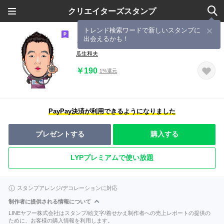
クリエイターズスタンプ
トレンド検索ワードで新しいスタンプに
出会えるかも！
うりゅう動物病院
瓜生和夫
￥190
1%還元
PayPay決済が利用できるようになりました
プレゼントする
購入する
LYPプレミアムで使い放題
スタンプアレンジ/デコレーションに対応
制作者に提供される情報について
LINEヤフー株式会社はスタンプ/絵文字/着せかえ制作者への売上レポートの提供の
ために、お客様の購入情報を利用します。