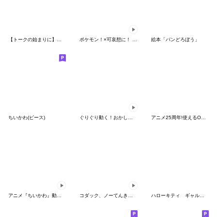
【トークの始まりに】ゆるカワ♪スヌーピー
ポケモン！×可哀想に！ ムチっとスタンプ
絵本「パンどろぼう」
ちいかわ(ピース)
ぐりぐり動く！おかしなポケモンスタンプ
アニメ25周年!使えるONE PIECEスタンプ
アニメ『ちいかわ』動くLINEスタンプ vol.2
コダック、ノーてんきに悩み中！
ハローキティ ギャルバイブス♡