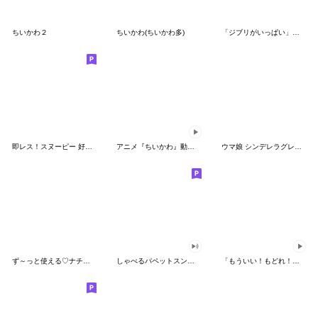
ちいかわ２
ちいかわ(ちいかわ多)
「ジブリがいっぱい」スタンプ
即レス！スヌーピー 好印象な長文スタンプ
アニメ『ちいかわ』動くLINEスタンプ vol.1
ウマ娘 シンデレラグレイ かんたんオグリ
ず～っと使える♡ナチュラルガール
しゃべるパペットスンスン（HAPPY）
「もういい！もどれ！ピカチュウ！」