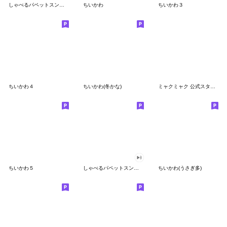
しゃべるパペットスンスン
ちいかわ
ちいかわ３
ちいかわ４
ちいかわ(冬かな)
ミャクミャク 公式スタンプ第２弾
ちいかわ５
しゃべるパペットスンスン（GOOD）
ちいかわ(うさぎ多)