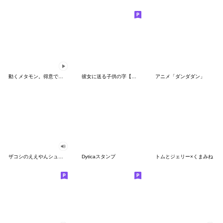
動くメタモン。得意でも苦手でもへんしん！
彼女に送る子供の字【カップル・彼氏】
アニメ「ダンダダン」
ザコシのええやんシューシュースタンプ
Dyticaスタンプ
トムとジェリー×くまみね