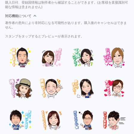
購入日付、登録国情報は制作者から確認することができます。(お客様を直接識別可
能な情報は含まれません)
対応機能について
著作者の意向により非対応になる可能性があります。購入後のキャンセルはできま
せん。
スタンプをタップするとプレビューが表示されます。