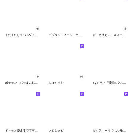
またまたしゃべるゾ！クレヨンしんちゃん
ゴブリン・ノーム・ホーン
ずっと使える！スヌーピーのグリーティング
ポケモン パモまみれスタンプ
んぽちゃむ
TVドラマ「孤独のグルメ」
ず～っと使える♡丁寧な敬語お辞儀スタンプ
メロとタビ
ミッフィー やさしい敬語スタンプ