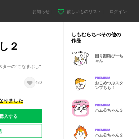
お知らせ
|
欲しいものリスト
|
ログイン
しもむらちべその他の
作品
し２
困り顔猫ぴーち
ゃん
ーの‘‘こなまぶし‘‘
480
おこめつぶスタ
ンプちも！
になりました
ハム公ちゃん３
購入する
題
ハム公ちゃん２