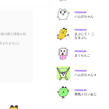
ハム公ちゃん
客様の購入情報を利
まぶして！ こ
なまぶし
含まれません)
まくらんこ
ハム公ちゃん４
男気メロンあじ