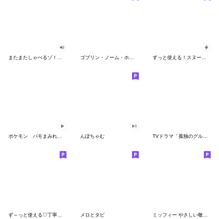
またまたしゃべるゾ！クレヨンしんちゃん
ゴブリン・ノーム・ホーン
ずっと使える！スヌーピーのグリーティング
ポケモン パモまみれスタンプ
んぽちゃむ
TVドラマ「孤独のグルメ」
ず～っと使える♡丁寧な敬語お辞儀スタンプ
メロとタビ
ミッフィー やさしい敬語スタンプ