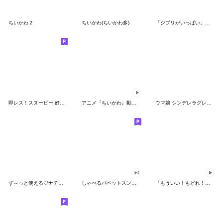
ちいかわ２
ちいかわ(ちいかわ多)
「ジブリがいっぱい」スタンプ
即レス！スヌーピー 好印象な長文スタンプ
アニメ『ちいかわ』動くLINEスタンプ vol.1
ウマ娘 シンデレラグレイ かんたんオグリ
ず～っと使える♡ナチュラルガール
しゃべるパペットスンスン（HAPPY）
「もういい！もどれ！ピカチュウ！」