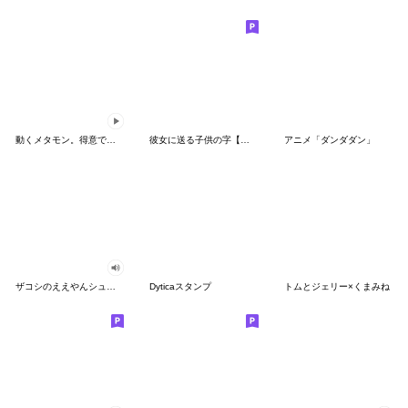
動くメタモン。得意でも苦手でもへんしん！
彼女に送る子供の字【カップル・彼氏】
アニメ「ダンダダン」
ザコシのええやんシューシュースタンプ
Dyticaスタンプ
トムとジェリー×くまみね