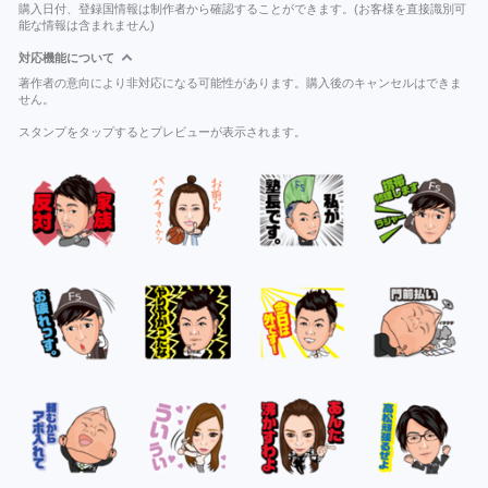
購入日付、登録国情報は制作者から確認することができます。(お客様を直接識別可
能な情報は含まれません)
対応機能について
著作者の意向により非対応になる可能性があります。購入後のキャンセルはできま
せん。
スタンプをタップするとプレビューが表示されます。