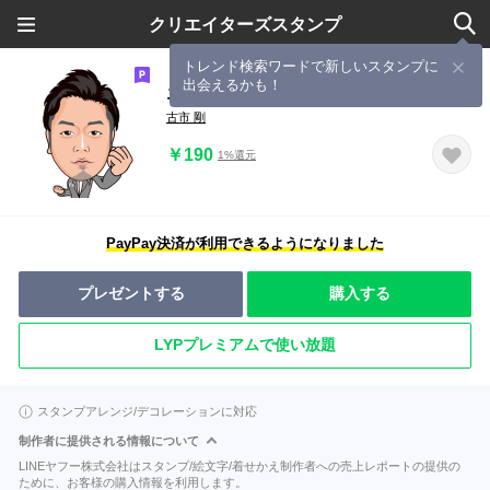
クリエイターズスタンプ
トレンド検索ワードで新しいスタンプに
出会えるかも！
エフエスクルー
古市 剛
￥190
1%還元
PayPay決済が利用できるようになりました
プレゼントする
購入する
LYPプレミアムで使い放題
スタンプアレンジ/デコレーションに対応
制作者に提供される情報について
LINEヤフー株式会社はスタンプ/絵文字/着せかえ制作者への売上レポートの提供の
ために、お客様の購入情報を利用します。