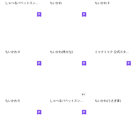
しゃべるパペットスンスン
ちいかわ
ちいかわ３
ちいかわ４
ちいかわ(冬かな)
ミャクミャク 公式スタンプ第２弾
ちいかわ５
しゃべるパペットスンスン（GOOD）
ちいかわ(うさぎ多)