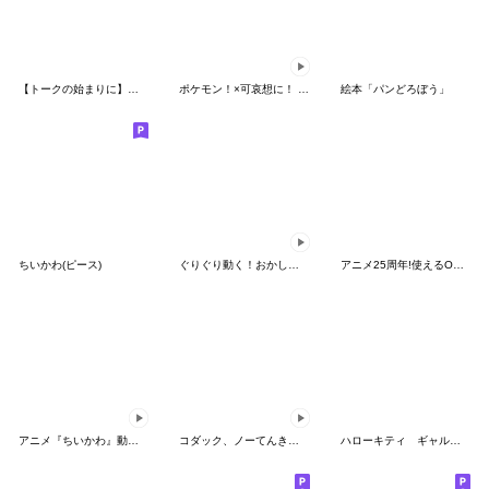
【トークの始まりに】ゆるカワ♪スヌーピー
ポケモン！×可哀想に！ ムチっとスタンプ
絵本「パンどろぼう」
ちいかわ(ピース)
ぐりぐり動く！おかしなポケモンスタンプ
アニメ25周年!使えるONE PIECEスタンプ
アニメ『ちいかわ』動くLINEスタンプ vol.2
コダック、ノーてんきに悩み中！
ハローキティ ギャルバイブス♡