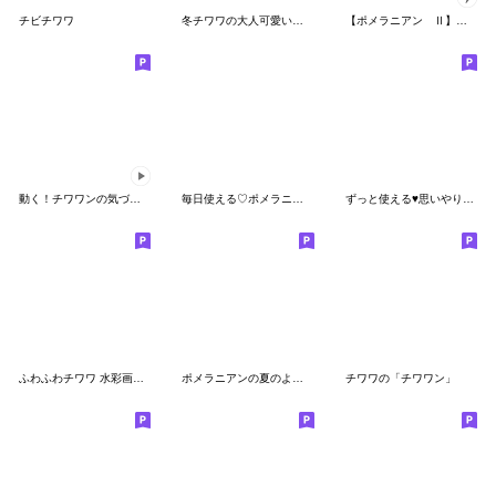
チビチワワ
冬チワワの大人可愛い気づかい敬語
【ポメラニアン Ⅱ】動く！ペットたち
動く！チワワンの気づかい
毎日使える♡ポメラニアン
ずっと使える♥思いやりの白チワワ♥夏
ふわふわチワワ 水彩画タッチ
ポメラニアンの夏のよく使う言葉
チワワの「チワワン」