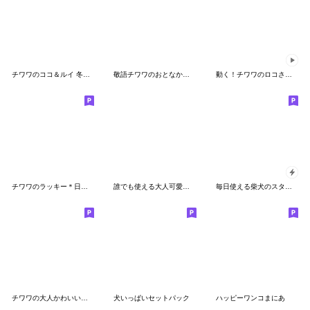
チワワのココ＆ルイ 冬スタンプ
敬語チワワのおとなかわいいスタンプ
動く！チワワのロコさん＊2
チワワのラッキー＊日常会話②
誰でも使える大人可愛い☆癒しチワワ
毎日使える柴犬のスタンプ
チワワの大人かわいい敬語で状況報告
犬いっぱいセットパック
ハッピーワンコまにあ