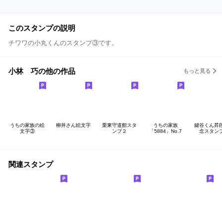
このスタンプの説明
チワワの小丸くんのスタンプ③です。
小林 巧の他の作品
もっと見る
うちの家族の絵
柳井さん絵文字
栗東守道館スタ
うちの家族
鍵谷くん昇
文字③
ンプ２
「5884」No.7
念スタン
関連スタンプ