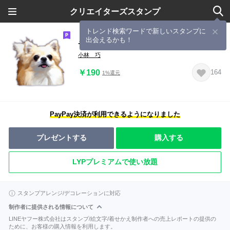
クリエイターズスタンプ
トレンド検索ワードで新しいスタンプに
出会えるかも！
チワワの小丸 ③
小林 巧
￥190
164
1%還元
PayPay決済が利用できるようになりました
プレゼントする
購入する
LYPプレミアムで使い放題
スタンプアレンジ/デコレーションに対応
制作者に提供される情報について
LINEヤフー株式会社はスタンプ/絵文字/着せかえ制作者への売上レポートの提供の
ために、お客様の購入情報を利用します。