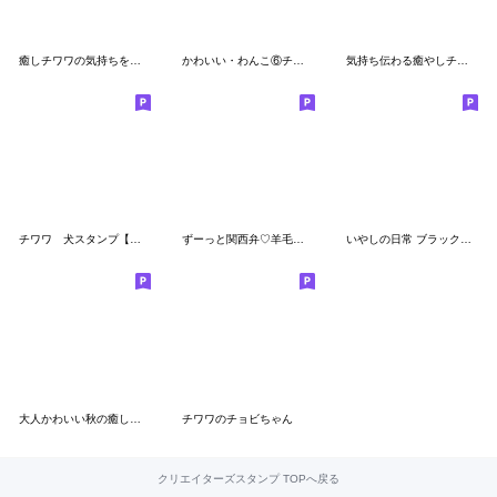
癒しチワワの気持ちを伝えるスタンプ
かわいい・わんこ⑥チワワ
気持ち伝わる癒やしチワワ
チワワ 犬スタンプ【やさしい長文】
ずーっと関西弁♡羊毛チワワの家族連絡
いやしの日常 ブラック&クリーム＆チョコ 3
大人かわいい秋の癒しチワワ
チワワのチョビちゃん
クリエイターズスタンプ TOPへ戻る