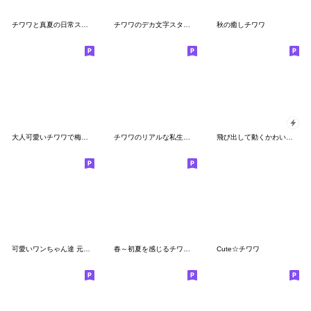
チワワと真夏の日常スタンプ
チワワのデカ文字スタンプ
秋の癒しチワワ
大人可愛いチワワで梅雨の気づかい敬語
チワワのリアルな私生活 Ver.2
飛び出して動くかわいいチワワ 冬
可愛いワンちゃん達 元気＆思いやり 敬語
春～初夏を感じるチワワタンプ
Cute☆チワワ