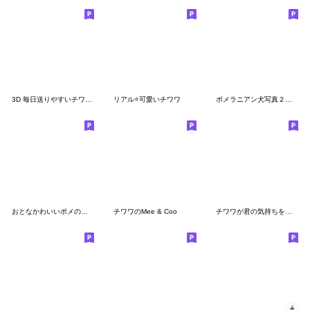
3D 毎日送りやすいチワワの日常
リアル⭐可愛いチワワ
ポメラニアン犬写真２（敬語・でか文字）
おとなかわいいポメのきづかい敬語
チワワのMee & Coo
チワワが君の気持ちを代弁するわん。②