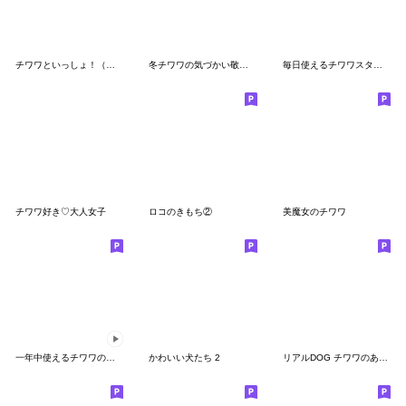
チワワといっしょ！（年末年始）
冬チワワの気づかい敬語【BIG】
毎日使えるチワワスタンプ
チワワ好き♡大人女子
ロコのきもち②
美魔女のチワワ
一年中使えるチワワの動くドッド絵スタンプ
かわいい犬たち 2
リアルDOG チワワのあんず