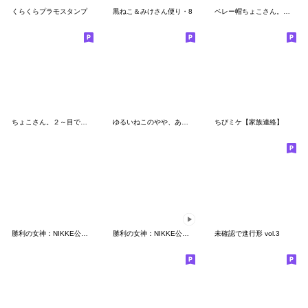
くらくらプラモスタンプ
黒ねこ＆みけさん便り・8
ベレー帽ちょこさん。～表情で伝える猫～
ちょこさん。２～目で気づかう猫～
ゆるいねこのやや、あおってるすたんぷ
ちびミケ【家族連絡】
勝利の女神：NIKKE公式スタンプ第1弾
勝利の女神：NIKKE公式スタンプ第2弾(EV)
未確認で進行形 vol.3