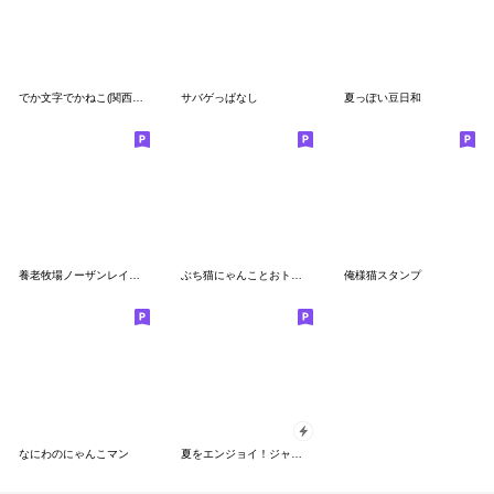
でか文字でかねこ(関西弁)再版
サバゲっぱなし
夏っぽい豆日和
養老牧場ノーザンレイクの牧場猫メト＆チビ
ぶち猫にゃんことおトモダチ
俺様猫スタンプ
なにわのにゃんこマン
夏をエンジョイ！ジャージくん