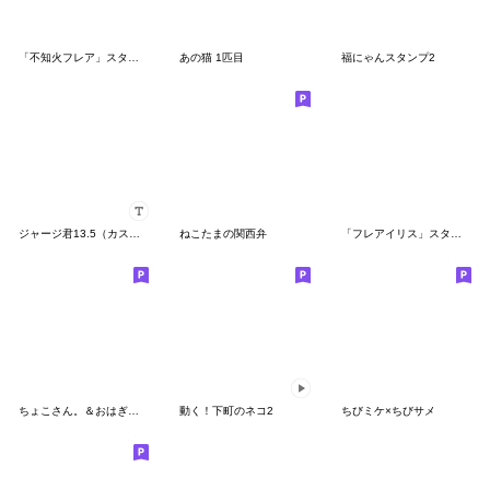
「不知火フレア」スタンプ
あの猫 1匹目
福にゃんスタンプ2
ジャージ君13.5（カスタム）
ねこたまの関西弁
「フレアイリス」スタンプ
ちょこさん。＆おはぎさん。～若者？言葉～
動く！下町のネコ2
ちびミケ×ちびサメ