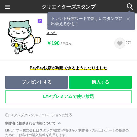
クリエイターズスタンプ
トレンド検索ワードで新しいスタンプに
出会えるかも！
チャリにゃん
きっか
￥190
271
1%還元
PayPay決済が利用できるようになりました
プレゼントする
購入する
LYPプレミアムで使い放題
スタンプアレンジ/デコレーションに対応
制作者に提供される情報について
LINEヤフー株式会社はスタンプ/絵文字/着せかえ制作者への売上レポートの提供の
ために、お客様の購入情報を利用します。