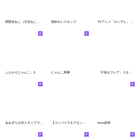
関西弁ねこ（方言ねこシリーズ）
悠針れいスタンプ
TVアニメ「ロシデレ」 vol.2
ふんわりにゃんこ。3
にゃんこ商事
「不知火フレア」スタンプVol.2
あおぎり公式スタンプ Vol.1 ※再販です
【コンパイラ＆アセンブラ】スタンプ！
kson総長