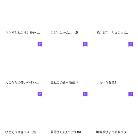
うさぎとねこすけ番外 ブラックねこすけ2
こどもにゃんこ 夏
でか文字！ちょこさん。
ねこたちの使いやすいかもしれないスタンプ
黒ねこの食べ物便り
くちべた食堂2
ひとえうさぎ２４（色々捗る編）
蘇芳またたび公式LINEスタンプ
地雷系ひよこ店長スタンプ2024夏