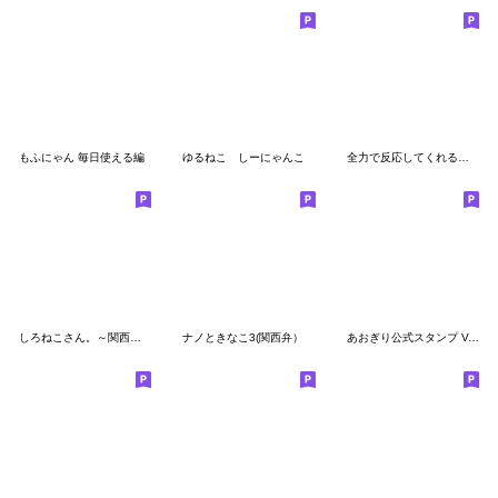
もふにゃん 毎日使える編
ゆるねこ しーにゃんこ
全力で反応してくれる猫スタンプ
しろねこさん。～関西弁でおま～
ナノときなこ3(関西弁）
あおぎり公式スタンプ Vol.2 ※再販です