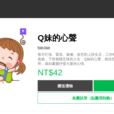
Q妹的心聲
hsin hsin
每天忙祿、緊張、偷懶、放空的上班生活，工作
臭臉，下班無聊乏味的人生，Q妹的心聲，相信
照，藉由畫圖抒發大家的心情。
NT$42
贈送禮物
免費試用（貼圖用到飽）