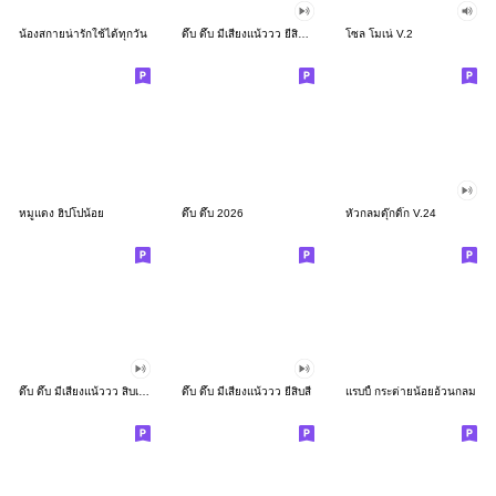
น้องสกายน่ารักใช้ได้ทุกวัน
ดึ๊บ ดึ๊บ มีเสียงแน้ววว ยี่สิบสอง
โซล โมเน่ V.2
หมูแดง ฮิปโปน้อย
ดึ๊บ ดึ๊บ 2026
หัวกลมดุ๊กดิ๊ก V.24
ดึ๊บ ดึ๊บ มีเสียงแน้ววว สิบเก้า
ดึ๊บ ดึ๊บ มีเสียงแน้ววว ยี่สิบสี่
แรบบี้ กระต่ายน้อยอ้วนกลม