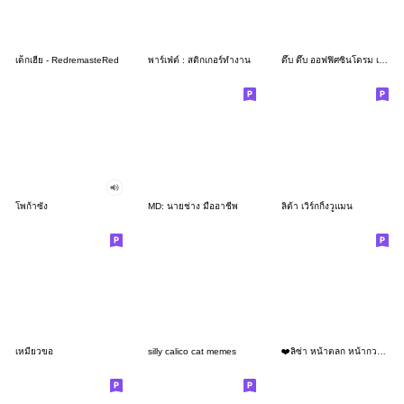
เด็กเฮีย - RedremasteRed
พาร์เฟ่ต์ : สติกเกอร์ทำงาน
ดึ๊บ ดึ๊บ ออฟฟิศซินโดรม เจ็ด
โพก้าซัง
MD: นายช่าง มืออาชีพ
ลิต้า เวิร์กกิ้งวูแมน
เหมียวขอ
silly calico cat memes
❤️ลิซ่า หน้าตลก หน้ากวน!❤️