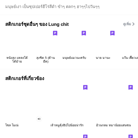
มนุษย์เงา เป็นซุปเปอร์ฮีโร่สีดำ ขำๆ ตลกๆ ฮาๆๆไปวันๆๆ
สติกเกอร์ชุดอื่นๆ ของ Lung chit
ดูเพิ่ม
หนังลุง แหลงใต้
ลุงชิต 5 (ด้าน
มนุษย์แมวนะครับ
นาย มานะ
แว๊น เฟี้ยวเ
ได้ม้าย
มืด)
สติกเกอร์ที่เกี่ยวข้อง
โซล โมเน่
เจ้าหมูดุ้งฮิปโปน้อยน่ารัก
อ้วนกลม หมาน้อยแสนซน