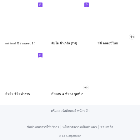
minimal G ( sweet 1 )
ส้มโอ คิ้วเกิร์ล (TH)
มีดี้ ฉลองปีใหม่
ดิวดิว ชีวิตทำงาน
คัลแลน & พี่จอง ชุดที่ 2
ครีเอเตอร์สติกเกอร์ หน้าหลัก
|
|
ข้อกำหนดการใช้บริการ
นโยบายความเป็นส่วนตัว
ช่วยเหลือ
©
LY Corporation