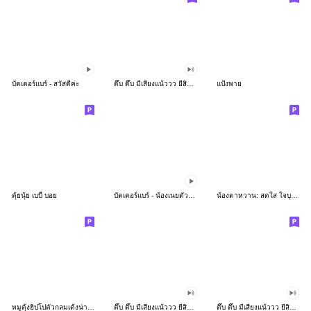
บัตเตอร์แบร์ - สวัสดีค่ะ
ดึ๊บ ดึ๊บ มีเสียงแน้ววว ยี่สิบห้า
แป้งพาย
ตุ้ยนุ้ย เบบี้ บอย
บัตเตอร์แบร์ - น้องเนยตัวตึง พุงเต่ง
น้องตาหวาน: สดใส ใจบุญ (สีพาสเทล)
หมูดุ้งฮิปโปตัวกลมเด้งน่ารัก
ดึ๊บ ดึ๊บ มีเสียงแน้ววว ยี่สิบเจ็ด
ดึ๊บ ดึ๊บ มีเสียงแน้ววว ยี่สิบหก