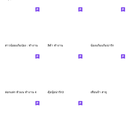
สาวน้อยแก้มป่อง : ทำงาน
ลิต้า ทำงาน
น้องแก้มแก้มน่ารัก
ล่อกแล่ก หัวมน ทำงาน 4
ตุ้ยนุ้ยน่ารัก3
เทียนจ้า สาธุ