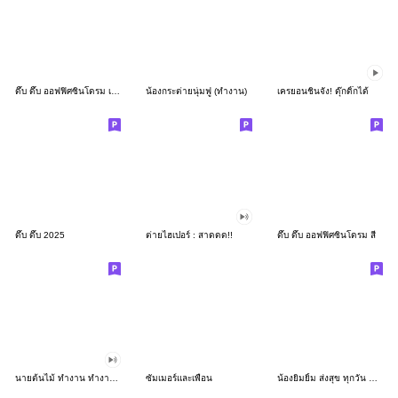
ดึ๊บ ดึ๊บ ออฟฟิศซินโดรม เก้า
น้องกระต่ายนุ่มฟู (ทำงาน)
เครยอนชินจัง! ดุ๊กดิ๊กได้
ดึ๊บ ดึ๊บ 2025
ต่ายไฮเปอร์ : สาดดด!!
ดึ๊บ ดึ๊บ ออฟฟิศซินโดรม สี่
นายต้นไม้ ทำงาน ทำงาน ทำงาน!!!
ซัมเมอร์และเพื่อน
น้องยิมยิ้ม ส่งสุข ทุกวัน CutePastel THA