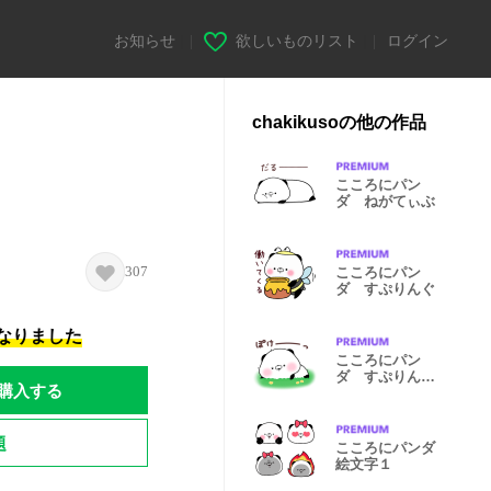
お知らせ
|
欲しいものリスト
|
ログイン
chakikusoの他の作品
こころにパン
ダ ねがてぃぶ
307
こころにパン
ダ すぷりんぐ
になりました
こころにパン
ダ すぷりんぐ
購入する
2
題
こころにパンダ
絵文字１