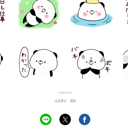
chakikuso
注意事項
通報