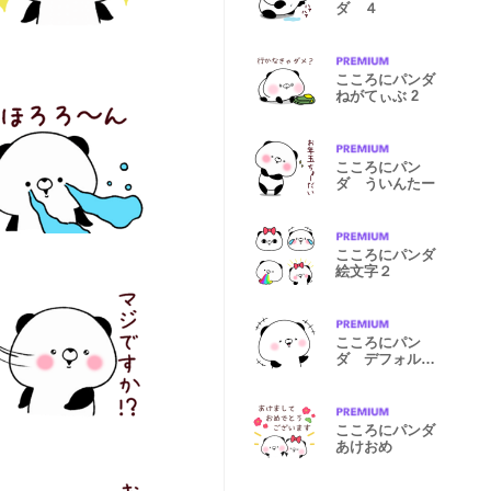
ダ ４
こころにパンダ
ねがてぃぶ 2
こころにパン
ダ ういんたー
こころにパンダ
絵文字２
こころにパン
ダ デフォルト
風〜第二弾〜
こころにパンダ
あけおめ