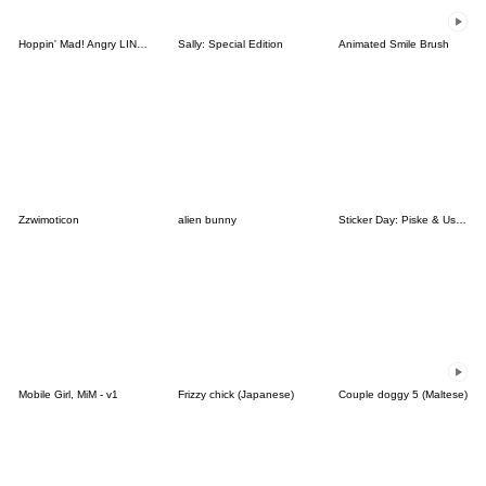
Hoppin' Mad! Angry LINE Characters
Sally: Special Edition
Animated Smile Brush
Zzwimoticon
alien bunny
Sticker Day: Piske & Usagi
Mobile Girl, MiM - v1
Frizzy chick (Japanese)
Couple doggy 5 (Maltese)