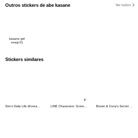
Outros stickers de abe kasane
Ver todos
kasane girl
emoji 01
Stickers similares
Siro's Daily Life (Korean&Japanese)
LINE Characters: Screen Hogs
Brown & Cony's Secret Date!