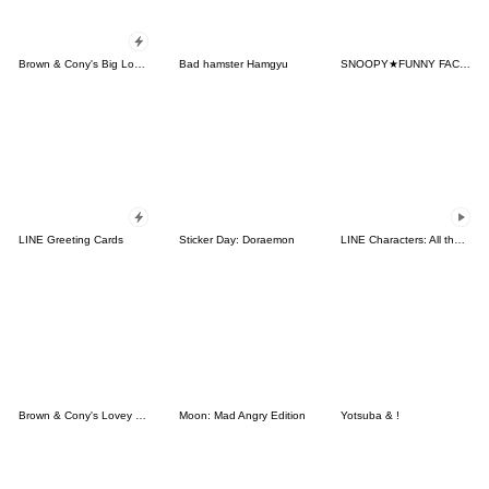
Brown & Cony's Big Love Stickers
Bad hamster Hamgyu
SNOOPY★FUNNY FACES
LINE Greeting Cards
Sticker Day: Doraemon
LINE Characters: All the Love
Brown & Cony's Lovey Dovey Date
Moon: Mad Angry Edition
Yotsuba & !