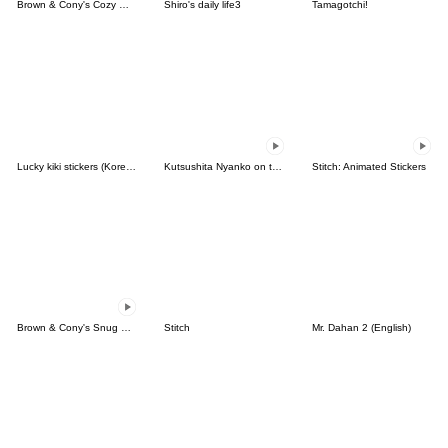
Brown & Cony's Cozy Winter Date
Shiro's daily life3
Tamagotchi!
Lucky kiki stickers (Korean&Japanese)
Kutsushita Nyanko on the Move
Stitch: Animated Stickers
Brown & Cony's Snug Winter Date
Stitch
Mr. Dahan 2 (English)