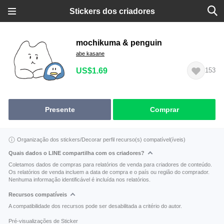
Stickers dos criadores
mochikuma & penguin
abe kasane
US$1.69
153
Presente
Comprar
Organização dos stickers/Decorar perfil recurso(s) compatível(íveis)
Quais dados o LINE compartilha com os criadores?
Coletamos dados de compras para relatórios de venda para criadores de conteúdo.
Os relatórios de venda incluem a data de compra e o país ou região do comprador.
Nenhuma informação identificável é incluída nos relatórios.
Recursos compatíveis
A compatibilidade dos recursos pode ser desabilitada a critério do autor.
Pré-visualizações de Sticker