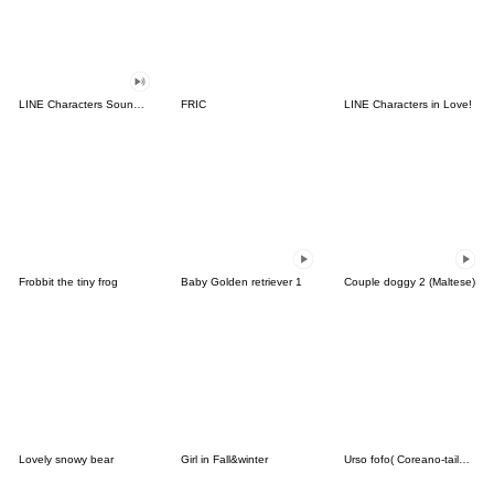
LINE Characters Sound Off!
FRIC
LINE Characters in Love!
Frobbit the tiny frog
Baby Golden retriever 1
Couple doggy 2 (Maltese)
Lovely snowy bear
Girl in Fall&winter
Urso fofo( Coreano-tailandês)