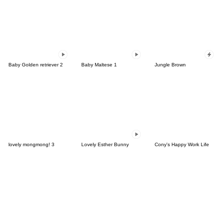
Baby Golden retriever 2
Baby Maltese 1
Jungle Brown
lovely mongmong! 3
Lovely Esther Bunny
Cony's Happy Work Life