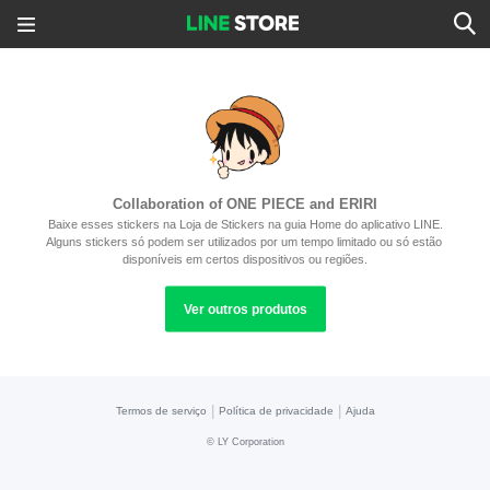
Collaboration of ONE PIECE and ERIRI
Baixe esses stickers na Loja de Stickers na guia Home do aplicativo LINE.
Alguns stickers só podem ser utilizados por um tempo limitado ou só estão 
disponíveis em certos dispositivos ou regiões.
Ver outros produtos
|
|
Termos de serviço
Política de privacidade
Ajuda
©
LY Corporation