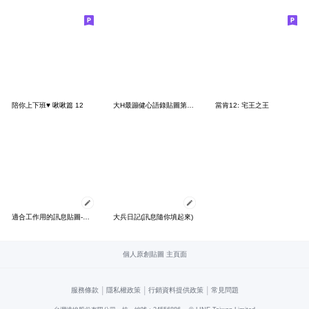
陪你上下班♥ 啾啾篇 12
大H最蹦健心語錄貼圖第一彈
當肯12: 宅王之王
適合工作用的訊息貼圖-襯衫篇
大兵日記(訊息隨你填起來)
個人原創貼圖 主頁面
|
|
|
服務條款
隱私權政策
行銷資料提供政策
常見問題