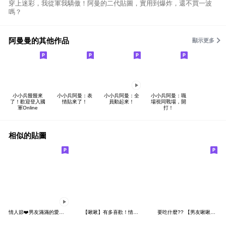
穿上迷彩，我從軍我驕傲！阿曼的二代貼圖，實用到爆炸，還不買一波
嗎？
阿曼曼的其他作品
顯示更多
小小兵饅饅來
小小兵阿曼：表
小小兵阿曼：全
小小兵阿曼：職
了！歡迎登入國
情貼來了！
員動起來！
場視同戰場，開
軍Online
打！
相似的貼圖
情人節❤️男友滿滿的愛【啾啾】
【啾啾】有多喜歡！情人節篇
要吃什麼?? 【男友啾啾篇】