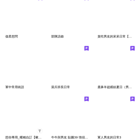
值星想問
部隊語錄
貪吃男友的呆呆日常【啾啾】
軍中常用術語
當兵班長日常
鹿鼻羊超繽紛夏日（男生篇）
想你專用_暱稱自訂【啾啾】
牛牛與男友 貼圖39 情侶滿滿愛心篇
軍人男友的日常3