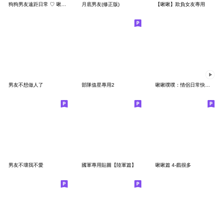
狗狗男友遠距日常 ♡ 啾啾篇
月底男友(修正版)
【啾啾】欺負女友專用
男友不想做人了
部隊值星專用2
啾啾噗噗：情侶日常快樂補給
男友不壞我不愛
國軍專用貼圖【陸軍篇】
啾啾篇 4-戲很多