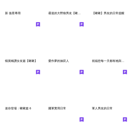
新 值星專用
霸道的大野狼男友【啾啾】
【啾啾】男友的日常提醒
犒賞稱讚女友篇【啾啾】
愛作夢的抽菸人
祝福您每一天都有祂與你同在
迷你登場：啾啾篇 6
國軍實用日常
軍人男友的日常