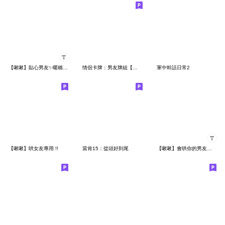
【啾啾】貼心男友✨暱稱隨你填 2
情侶卡牌：男友牌組【啾啾】
軍中幹話日常2
【啾啾】哄女友專用 !!
當肯15：從頭好到尾
【啾啾】會哄你的男友（暱稱自訂）