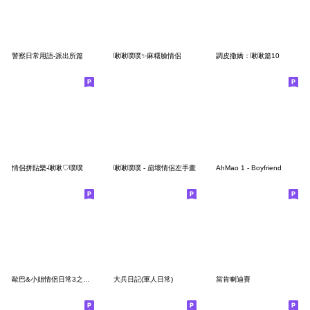
警察日常用語-派出所篇
啾啾噗噗✨麻糬臉情侶
調皮撒嬌：啾啾篇10
情侶拼貼樂-啾啾♡噗噗
啾啾噗噗 - 崩壞情侶左手畫
AhMao 1 - Boyfriend
歐巴&小姐情侶日常3之可愛篇
大兵日記(軍人日常)
當肯喇迪賽