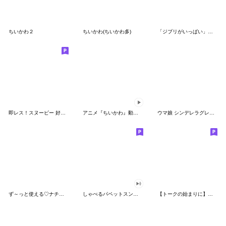
ちいかわ２
ちいかわ(ちいかわ多)
「ジブリがいっぱい」スタンプ
即レス！スヌーピー 好印象な長文スタンプ
アニメ『ちいかわ』動くLINEスタンプ vol.1
ウマ娘 シンデレラグレイ かんたんオグリ
ず～っと使える♡ナチュラルガール
しゃべるパペットスンスン（HAPPY）
【トークの始まりに】ゆるカワ♪スヌーピー