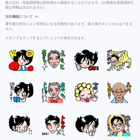
購入日付、登録国情報は制作者から確認することができます。(お客様を直接識別可
能な情報は含まれません)
対応機能について
著作者の意向により非対応になる可能性があります。購入後のキャンセルはできま
せん。
スタンプをタップするとプレビューが表示されます。