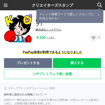
クリエイターズスタンプ
トレンド検索ワードで新しいスタンプに
出会えるかも！
内田春菊が描く！ノックアウトスタン
プ！
株式会社ノックアウト
￥250
22
1%還元
PayPay決済が利用できるようになりました
プレゼントする
購入する
LYPプレミアムで使い放題
スタンプアレンジ/デコレーションに対応
制作者に提供される情報について
LINEヤフー株式会社はスタンプ/絵文字/着せかえ制作者への売上レポートの提供の
ために、お客様の購入情報を利用します。