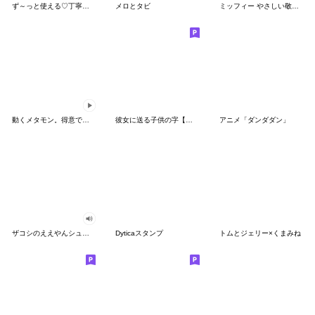
ず～っと使える♡丁寧な敬語お辞儀スタンプ
メロとタビ
ミッフィー やさしい敬語スタンプ
動くメタモン。得意でも苦手でもへんしん！
彼女に送る子供の字【カップル・彼氏】
アニメ「ダンダダン」
ザコシのええやんシューシュースタンプ
Dyticaスタンプ
トムとジェリー×くまみね