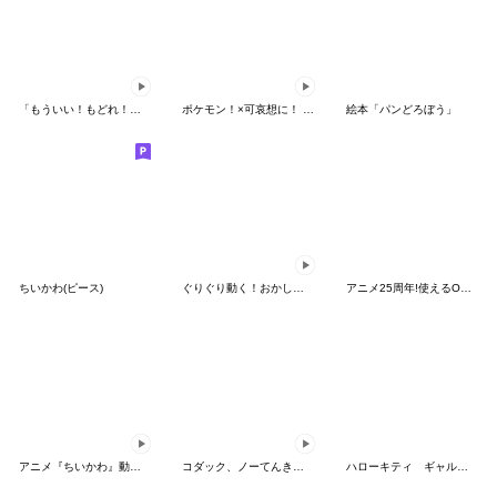
「もういい！もどれ！ピカチュウ！」
ポケモン！×可哀想に！ ムチっとスタンプ
絵本「パンどろぼう」
ちいかわ(ピース)
ぐりぐり動く！おかしなポケモンスタンプ
アニメ25周年!使えるONE PIECEスタンプ
アニメ『ちいかわ』動くLINEスタンプ vol.2
コダック、ノーてんきに悩み中！
ハローキティ ギャルバイブス♡