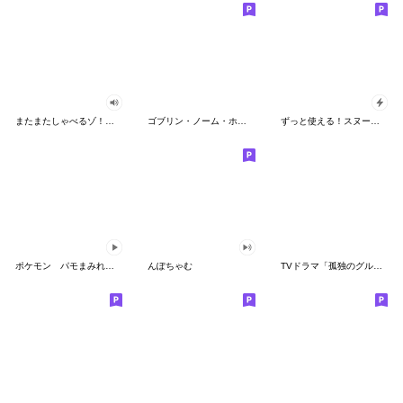
またまたしゃべるゾ！クレヨンしんちゃん
ゴブリン・ノーム・ホーン
ずっと使える！スヌーピーのグリーティング
ポケモン パモまみれスタンプ
んぽちゃむ
TVドラマ「孤独のグルメ」