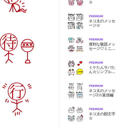
☆
ネコ太のメッセ
ージ☆
便利な敬語メッ
セージ♡ミニス
タンプ♡
ミケたんサバた
ん☆シンプル絵
文字編
ネコ太のメッセ
ージ2☆返信編
ネコ太の顔文字
☆