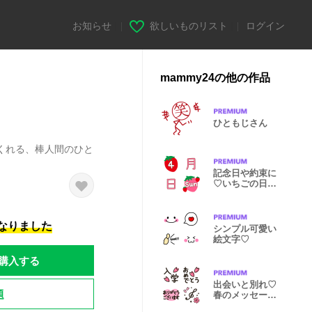
お知らせ
|
欲しいものリスト
|
ログイン
mammy24の他の作品
ひともじさん
くれる、棒人間のひと
記念日や約束に
♡いちごの日付
け♡
になりました
シンプル可愛い
絵文字♡
購入する
出会いと別れ♡
題
春のメッセージ
♡