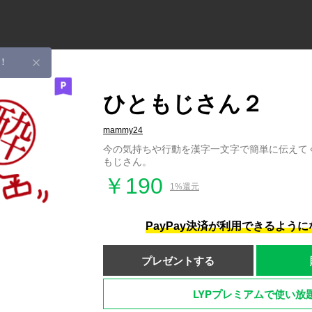
！
ひともじさん２
mammy24
今の気持ちや行動を漢字一文字で簡単に伝えて
もじさん。
￥190
1%還元
PayPay決済が利用できるよう
プレゼントする
LYPプレミアムで使い放