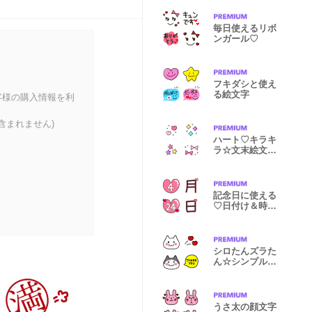
毎日使えるリボ
ンガール♡
フキダシと使え
る絵文字
客様の購入情報を利
含まれません)
ハート♡キラキ
ラ☆文末絵文字
MIX
記念日に使える
♡日付け＆時間
絵文字♡
シロたんズラた
ん☆シンプル絵
文字編
うさ太の顔文字