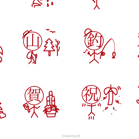
©mammy24