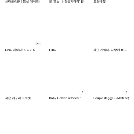
브라운&코니 닭살 데이트♪
문 '오늘 나 건들지마라' 편
요츠바랑!
LINE 캐릭터: 드라마틱 사운드
FRIC
라인 캐릭터, 사랑에 빠지다!
작은 개구리 프로빗
Baby Golden retriever 1
Couple doggy 2 (Maltese)