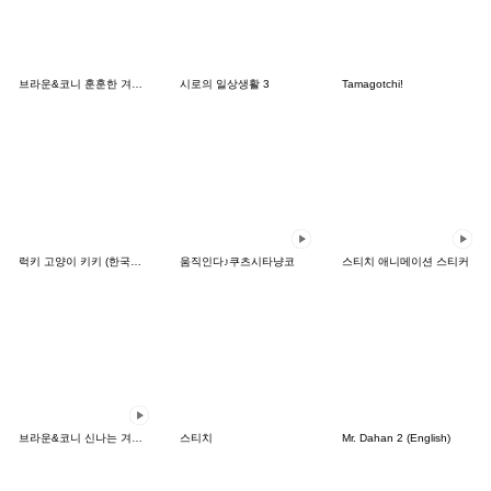
브라운&코니 훈훈한 겨울 데이트
시로의 일상생활 3
Tamagotchi!
럭키 고양이 키키 (한국어&일본어)
움직인다♪쿠츠시타냥코
스티치 애니메이션 스티커
브라운&코니 신나는 겨울 데이트
스티치
Mr. Dahan 2 (English)