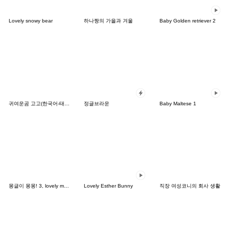
Lovely snowy bear
하나짱의 가을과 겨울
Baby Golden retriever 2
귀여운곰 고고(한국어-태국어)
정글브라운
Baby Maltese 1
몽글이 몽몽! 3, lovely mongmong
Lovely Esther Bunny
직장 여성코니의 회사 생활