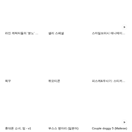
라인 캐릭터들의 '분노' 시리즈
샐리 스페셜
스마일브러시 애니메이션 스티커
왹꾸
쮜모티콘
피스케&우사기: 스티커의 날
휴대폰 소녀, 밈 - v1
부스스 병아리 (일본어)
Couple doggy 5 (Maltese)