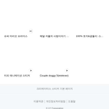
슈퍼 마리오 브라더스
해달 커플의 사랑이야기 2.0(한국어일본어)
100% 토끼&곰돌이: 스티커의 날
미피 애니메이션 스티커
Couple doggy 5(retriever)
크리에이터스 스티커 기본 페이지
|
|
이용약관
개인정보처리방침
도움말
©
LY Corporation