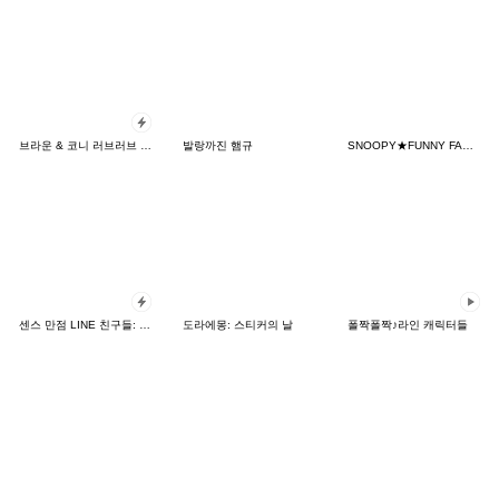
브라운 & 코니 러브러브 팝업 스티커
발랑까진 햄규
SNOOPY★FUNNY FACES
센스 만점 LINE 친구들: 카드 버전
도라에몽: 스티커의 날
폴짝폴짝♪라인 캐릭터들