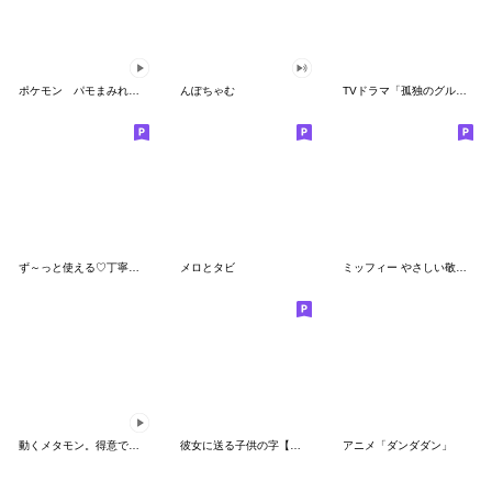
ポケモン パモまみれスタンプ
んぽちゃむ
TVドラマ「孤独のグルメ」
ず～っと使える♡丁寧な敬語お辞儀スタンプ
メロとタビ
ミッフィー やさしい敬語スタンプ
動くメタモン。得意でも苦手でもへんしん！
彼女に送る子供の字【カップル・彼氏】
アニメ「ダンダダン」