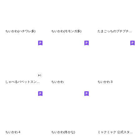
ちいかわ(ハチワレ多)
ちいかわ(モモンガ多)
たまごっちのプチプチおみせっち
しゃべるパペットスンスン
ちいかわ
ちいかわ３
ちいかわ４
ちいかわ(冬かな)
ミャクミャク 公式スタンプ第２弾