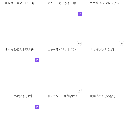
即レス！スヌーピー 好印象な長文スタンプ
アニメ『ちいかわ』動くLINEスタンプ vol.1
ウマ娘 シンデレラグレイ かんたんオグリ
ず～っと使える♡ナチュラルガール
しゃべるパペットスンスン（HAPPY）
「もういい！もどれ！ピカチュウ！」
【トークの始まりに】ゆるカワ♪スヌーピー
ポケモン！×可哀想に！ ムチっとスタンプ
絵本「パンどろぼう」