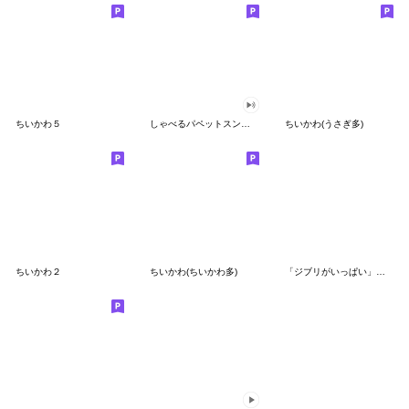
ちいかわ５
しゃべるパペットスンスン（GOOD）
ちいかわ(うさぎ多)
ちいかわ２
ちいかわ(ちいかわ多)
「ジブリがいっぱい」スタンプ