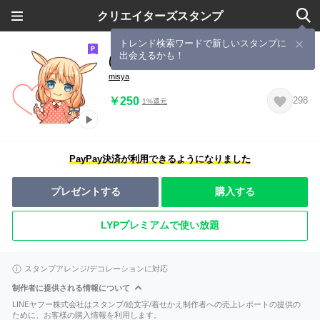
クリエイターズスタンプ
トレンド検索ワードで新しいスタンプに
出会えるかも！
ほのぼの動く♪けもみみ娘
misya
￥250
298
1%還元
PayPay決済が利用できるようになりました
プレゼントする
購入する
LYPプレミアムで使い放題
スタンプアレンジ/デコレーションに対応
制作者に提供される情報について
LINEヤフー株式会社はスタンプ/絵文字/着せかえ制作者への売上レポートの提供の
ために、お客様の購入情報を利用します。