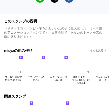
このスタンプの説明
うさぎ・ネコ・バンビ・羊をかわいい女の子に擬人化した、けも耳娘
のアニメーションスタンプです。日常会話で、あなたのトークをほの
ぼの盛り上げます♪
misyaの他の作品
もっと見る
ウサ耳♡彼氏彼
かまって♡うさ
かまって♡うさ
敬語オタクカッ
にゃんぱん
女２(男の子ver.)
めろ2
めろ3
プル3-GIRL-【カ
15 ～冬
スタム】
関連スタンプ