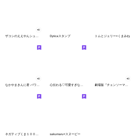
ザコシのええやんシューシュースタンプ
Dyticaスタンプ
トムとジェリー×くまみね
なかやまきんに君 パワー!!スタンプ
心伝わる♡可愛すぎない大人の長文スタンプ
劇場版『チェンソーマン レゼ篇』
ネガティブくま１００％ 憂鬱な一日
sakumaru×スヌーピー