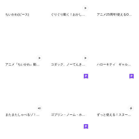
ちいかわ(ピース)
ぐりぐり動く！おかしなポケモンスタンプ
アニメ25周年!使えるONE PIECEスタンプ
アニメ『ちいかわ』動くLINEスタンプ vol.2
コダック、ノーてんきに悩み中！
ハローキティ ギャルバイブス♡
またまたしゃべるゾ！クレヨンしんちゃん
ゴブリン・ノーム・ホーン
ずっと使える！スヌーピーのグリーティング