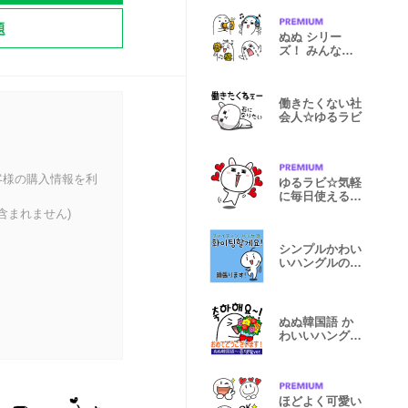
題
ぬぬ シリー
ズ！ みんなの
絵文字 デイリ
ー
働きたくない社
会人☆ゆるラビ
客様の購入情報を利
ゆるラビ☆気軽
に毎日使えるゆ
るいウサギ
含まれません)
シンプルかわい
いハングルの韓
国語(丁寧語)
ぬぬ韓国語 か
わいいハングル
敬語ver.
ほどよく可愛い