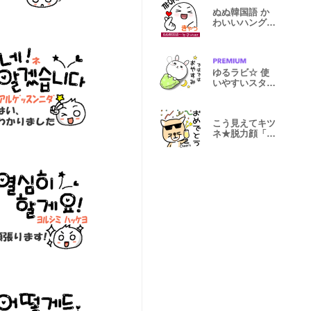
ぬぬ韓国語 か
わいいハングル
みんなのver.
ゆるラビ☆ 使
いやすいスタン
プ (タメ語)
こう見えてキツ
ネ★脱力顔「あ
いうえお」