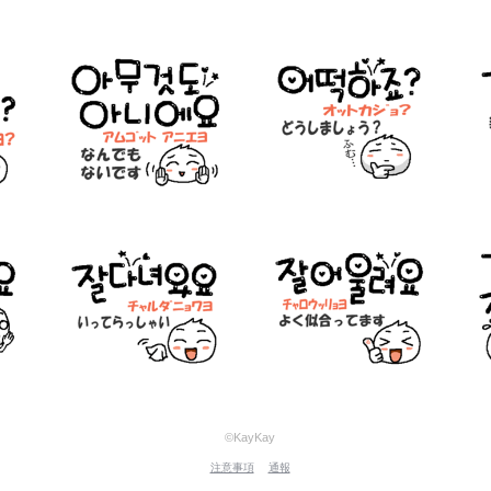
©KayKay
注意事項
通報