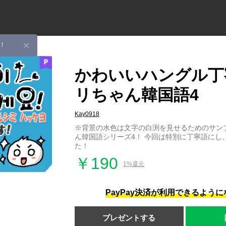
！
かわいいハングル丁
リちゃん韓国語4
Kay0918
※背景の水色は文字の白渕を見せるためのサン
ん韓国語シリーズ4！ 今回は特別に丁寧語にし
た！
￥190
1%還元
PayPay決済が利用できるよう
プレゼントする