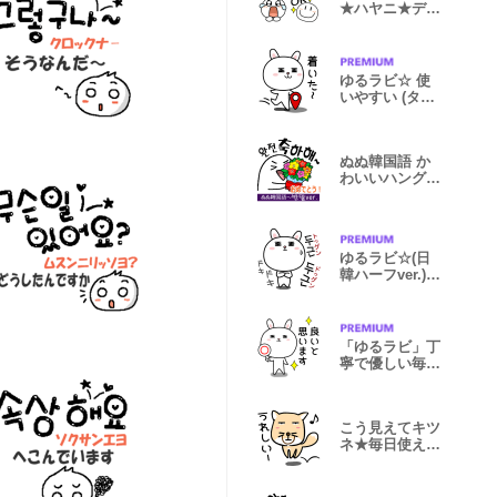
★ハヤニ★デイ
リー絵文字
ゆるラビ☆ 使
いやすい (タメ
語) ②
ぬぬ韓国語 か
わいいハングル
タメ語ver.
ゆるラビ☆(日
韓ハーフver.)
タメ韓国語
「ゆるラビ」丁
寧で優しい毎日
使うスタンプ
こう見えてキツ
ネ★毎日使える
脱力顔