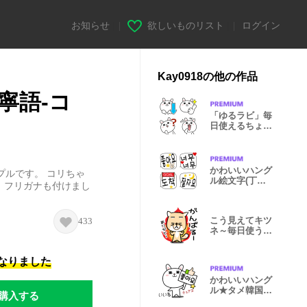
お知らせ
|
欲しいものリスト
|
ログイン
Kay0918の他の作品
寧語-コ
「ゆるラビ」毎
日使えるちょう
どいい絵文字
かわいいハング
プルです。 コリちゃ
ル絵文字(丁寧
、フリガナも付けまし
語)
こう見えてキツ
433
ネ～毎日使う脱
力顔
になりました
かわいいハング
ル★タメ韓国語
購入する
[ゆるラビ]