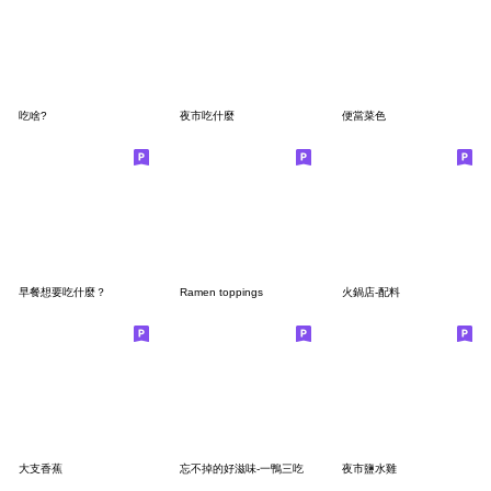
吃啥?
夜市吃什麼
便當菜色
早餐想要吃什麼？
Ramen toppings
火鍋店-配料
大支香蕉
忘不掉的好滋味-一鴨三吃
夜市鹽水雞