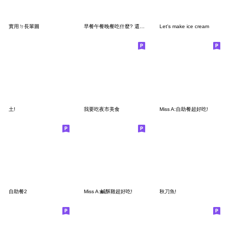
實用ㄉ長輩圖
早餐午餐晚餐吃什麼? 還是吃土就好
Let's make ice cream
土!
我要吃夜市美食
Miss A:自助餐超好吃!
自助餐2
Miss A:鹹酥雞超好吃!
秋刀魚!