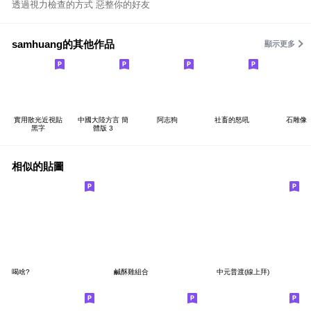
透過視力檢查的方式 惡整你的好友
samhuang的其他作品
顯示更多
實用散光近視貼
中國大陸方言 簡
阿志狗
社畜的怒吼
石雕像
黑字
體版 3
相似的貼圖
喝啥?
鹹酥雞組合
中元普渡(線上拜)