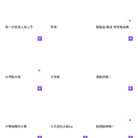
第一次當老人就上手
香菜!
貓貓蟲-咖波 奇怪咖波總動員
台灣藍白拖
主管臉
最酷的雞！
午餐晚餐吃什麼
今天想吃火鍋na
動態酷蟑螂！