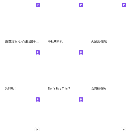
(超值方案可用)拼貼樂牛排店
中秋烤肉趴
火鍋店-湯底
吳郭魚!!!
Don't Buy This 7
台灣麵包坊