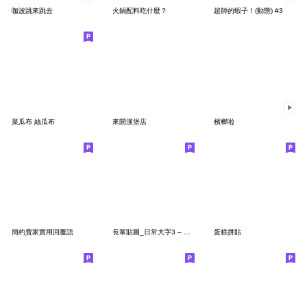
咖波跳來跳去
火鍋配料吃什麼？
超帥的蝦子！(動態) #3
菜瓜布 絲瓜布
來開漢堡店
檳榔啦
簡約賣家實用回覆語
長輩貼圖_日常大字3 – 台語花朵篇
蛋糕拼貼