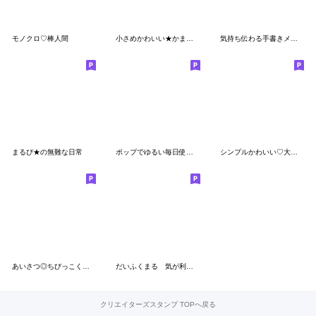
モノクロ♡棒人間
小さめかわいい★かまってチビ柴25
気持ち伝わる手書きメッセージ2
まるぴ★の無難な日常
ポップでゆるい毎日使えるスタンプ
シンプルかわいい♡大人の線画スタンプ
あいさつ◎ちびっこくまさん #5
だいふくまる 気が利くミニスタンプ。
クリエイターズスタンプ TOPへ戻る