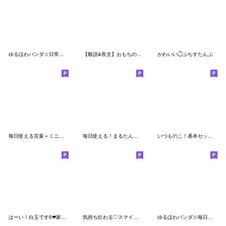
ゆるほわパンダ☆日常言葉
【敬語&長文】おもちのきもち
かわいい◯ぷちすたんぷ
毎日使える言葉＋ミニ絵文字
毎日使える！まるたんのスタンプ
いつものこ！基本セット☆
はーい！白玉です6❤家族で使える
気持ち伝わる♡スマイル棒人間♡
ゆるほわパンダ☆毎日使えるスタンプ