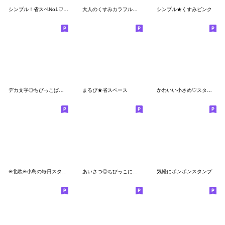
シンプル！省スペNo1♡大人の敬語スタンプ
大人のくすみカラフルデカ文字 省スペース
シンプル★くすみピンク
デカ文字◎ちびっこぱんださん #1
まるぴ★省スペース
かわいい小さめ♡スタンプ
✳︎北欧✳︎小鳥の毎日スタンプ✳︎
あいさつ◎ちびっこにこりん #7
気軽にポンポンスタンプ