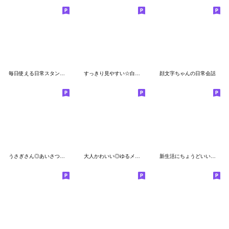
毎日使える日常スタンプ＊癒し＊
すっきり見やすい☆白いやつ【省スペース】
顔文字ちゃんの日常会話
うさぎさん◎あいさつスタンプ #10
大人かわいい◎ゆるメッセージ #1
新生活にちょうどいい丁寧スタンプ