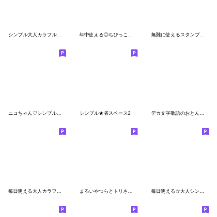
シンプル大人カラフル☆気持ちを伝える
年中使える◎ちびっこにこりん #1
無難に使えるスタンプ☆省スペース
ニコちゃん♡シンプル敬語
シンプル★省スペース2
デカ文字敬語のおとんくん
毎日使える大人カラフルなシンプルスタンプ
まるいやつらとトリさん☆省スペース
毎日使える☆大人シンプルなスタンプ