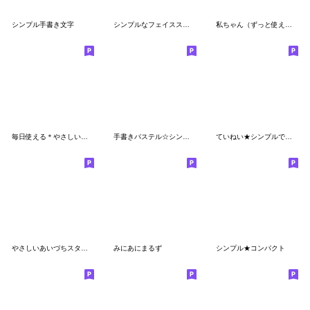
シンプル手書き文字
シンプルなフェイススタンプ☆省スペース
私ちゃん（ずっと使える日常言葉）
毎日使える＊やさしい日常ことば
手書きパステル☆シンプル敬語省スペース
ていねい★シンプルでかわいい笑顔スタンプ
やさしいあいづちスタンプ
みにあにまるず
シンプル★コンパクト