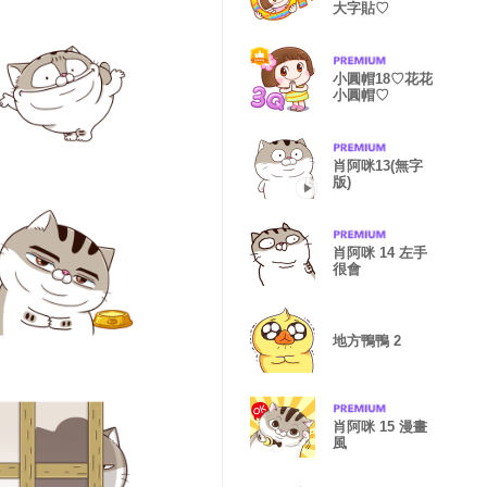
大字貼♡
小圓帽18♡花花
小圓帽♡
肖阿咪13(無字
版)
肖阿咪 14 左手
很會
地方鴨鴨 2
肖阿咪 15 漫畫
風