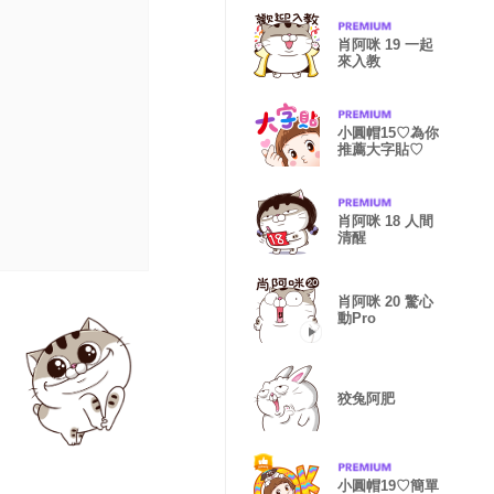
肖阿咪 19 一起
來入教
小圓帽15♡為你
推薦大字貼♡
肖阿咪 18 人間
清醒
肖阿咪 20 驚心
動Pro
狡兔阿肥
小圓帽19♡簡單