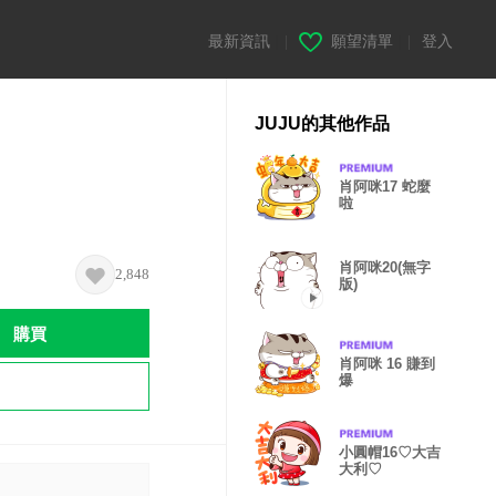
最新資訊
|
願望清單
|
登入
JUJU的其他作品
肖阿咪17 蛇麼
啦
肖阿咪20(無字
2,848
版)
購買
肖阿咪 16 賺到
爆
小圓帽16♡大吉
大利♡