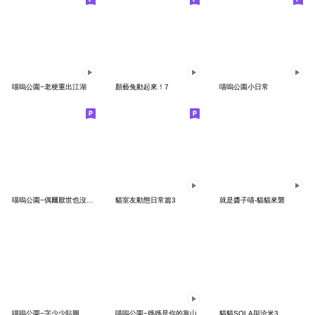
喵嗚公園−老梗重出江湖
顏藝兔動起來！7
喵嗚公園小日常
喵嗚公園−偶爾厭世也沒關係
貓室友動態日常篇3
就是醬子喵-貓貓來襲
喵嗚公園−字少少貼圖
喵嗚公園−媽媽是你的靠山
貓貓SOLA與洽米3