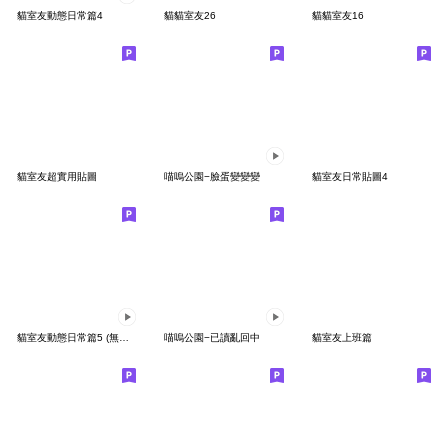
貓室友動態日常篇4
貓貓室友26
貓貓室友16
貓室友超實用貼圖
喵嗚公園−臉蛋變變變
貓室友日常貼圖4
貓室友動態日常篇5 (無字版)
喵嗚公園−已讀亂回中
貓室友上班篇