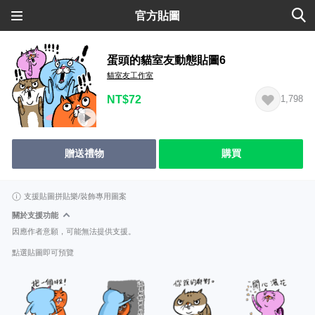
官方貼圖
蛋頭的貓室友動態貼圖6
貓室友工作室
NT$72
1,798
贈送禮物
購買
支援貼圖拼貼樂/裝飾專用圖案
關於支援功能
因應作者意願，可能無法提供支援。
點選貼圖即可預覽