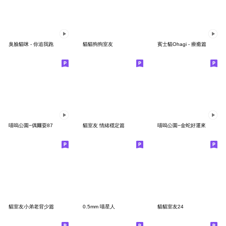
臭臉貓咪 - 你追我跑
貓貓狗狗室友
賓士貓Ohagi - 療癒篇
喵嗚公園−偶爾耍87
貓室友 情緒穩定篇
喵嗚公園−金蛇好運來
貓室友小弟老背少篇
0.5mm 喵星人
貓貓室友24