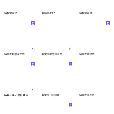
貓貓室友15
貓貓室友17
貓貓室友18
貓室友動態英文篇
貓室友動態冒汗篇
貓室友購物篇
喵嗚公園-心意吼哩哉
貓室友日常貼圖
貓室友單字篇