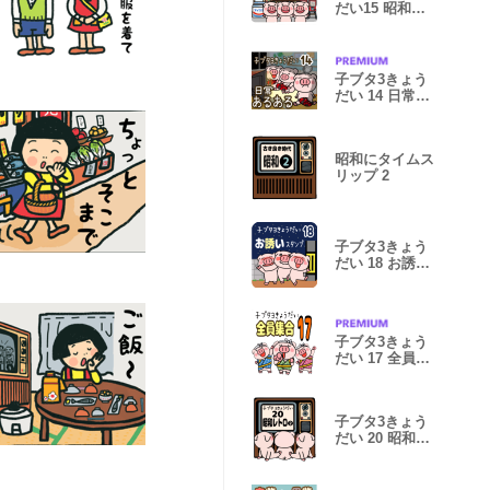
だい15 昭和レ
トロあるある
子ブタ3きょう
だい 14 日常あ
るある
昭和にタイムス
リップ 2
子ブタ3きょう
だい 18 お誘い
スタンプ
子ブタ3きょう
だい 17 全員集
合
子ブタ3きょう
だい 20 昭和レ
トロ