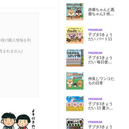
赤柴ちゃんと黒
柴ちゃん3 何食
べよう？
子ブタ3きょう
だい パート11
客様の購入情報を利
含まれません)
子ブタ3きょう
だい 毎日使え
るスタンプ12
仲良しワンコた
ちの日常
子ブタ3きょう
だい 13 夏スタ
ンプ
子ブタ3きょう