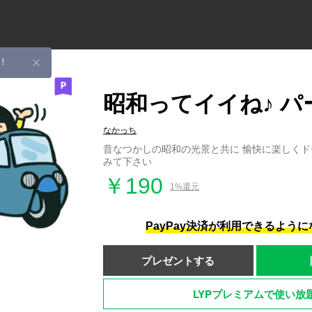
！
昭和ってイイね♪ パ
なかっち
昔なつかしの昭和の光景と共に 愉快に楽しく
みて下さい
￥190
1%還元
PayPay決済が利用できるよう
プレゼントする
LYPプレミアムで使い放