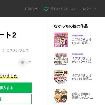
お知らせ
|
欲しいものリスト
|
ログイン
なかっちの他の作品
ート2
コブタ3きょう
だい16 昭和バ
ブリー
ドーンとスタンプして
子ブタ3きょう
だい パート10
821
子ブタ3きょう
になりました
だい 19 接客ス
タンプ
購入する
お礼とお願い
赤柴ちゃんと黒
題
柴ちゃん 4