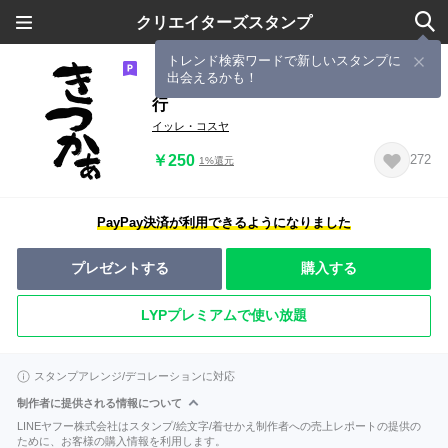
クリエイターズスタンプ
トレンド検索ワードで新しいスタンプに
出会えるかも！
【長崎弁】日本全国のんびり筆文字旅
行
イッレ・コスヤ
￥250
272
1%還元
PayPay決済が利用できるようになりました
プレゼントする
購入する
LYPプレミアムで使い放題
スタンプアレンジ/デコレーションに対応
制作者に提供される情報について
LINEヤフー株式会社はスタンプ/絵文字/着せかえ制作者への売上レポートの提供の
ために、お客様の購入情報を利用します。