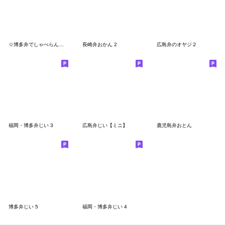
☆博多弁でしゃべらんね☆でか文字版
長崎弁おかん 2
広島弁のオヤジ２
福岡・博多弁じい 3
広島弁じい【ミニ】
鹿児島弁おとん
博多弁じい 5
福岡・博多弁じい 4