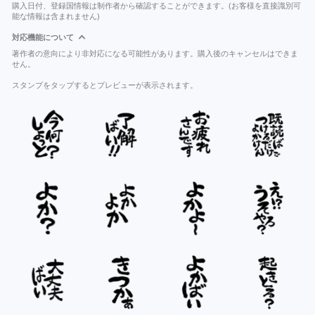
購入日付、登録国情報は制作者から確認することができます。(お客様を直接識別可
能な情報は含まれません)
対応機能について
著作者の意向により非対応になる可能性があります。購入後のキャンセルはできま
せん。
スタンプをタップするとプレビューが表示されます。