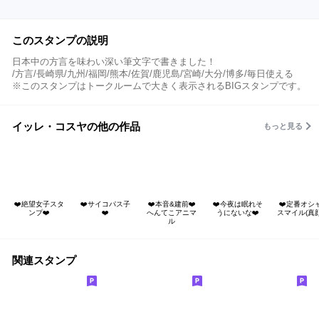
このスタンプの説明
日本中の方言を味わい深い筆文字で書きました！
/方言/長崎県/九州/福岡/熊本/佐賀/鹿児島/宮崎/大分/博多/毎日使える
※このスタンプはトークルームで大きく表示されるBIGスタンプです。
イッレ・コスヤの他の作品
もっと見る
❤️絶望女子スタ
❤️サイコパス子
❤️本音&建前❤️
❤️今夜は眠れそ
❤️定番オシ
ンプ❤️
❤️
へんてこアニマ
うにないな❤️
スマイル(真顔
ル
関連スタンプ