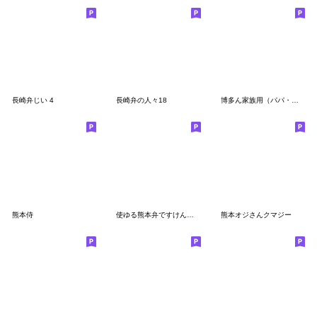
長崎弁じい 4
長崎弁の人々18
博多ん家族用（パパ・男性編）
熊本侍
使ゆる熊本弁ですけん 第３弾
熊本オジさんクマジー