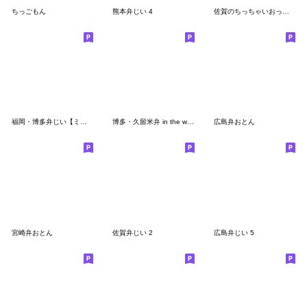
ちっごもん
熊本弁じい 4
佐賀のちっちゃいおっさん
福岡・博多弁じい【ミニ】
博多・久留米弁 in the world
広島弁おとん
宮崎弁おとん
佐賀弁じい 2
広島弁じい 5