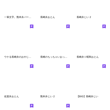
一筆文字。熊本弁バージョン。
長崎弁おとん
長崎弁じい 2
ウケる長崎弁のおやじスタンプ（in王道庵）
長崎のちっちゃいおっさん
長崎弁☆昭和おとん
佐賀弁おとん
熊本弁じい 2
【BIG】長崎弁じい