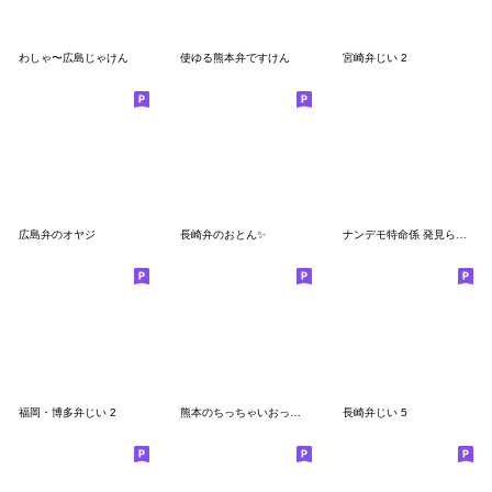
わしゃ〜広島じゃけん
使ゆる熊本弁ですけん
宮崎弁じい 2
広島弁のオヤジ
長崎弁のおとん✨
ナンデモ特命係 発見らくちゃく!
福岡・博多弁じい 2
熊本のちっちゃいおっさん
長崎弁じい 5