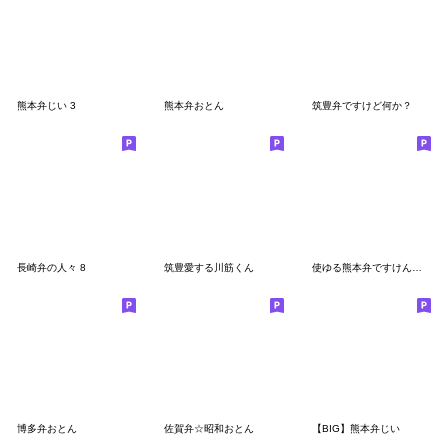
熊本弁じい 3
熊本弁おとん
筑豊弁ですけど何か？
長崎弁の人々 8
筑豊愛する川筋くん
使ゆる熊本弁ですけん 第２弾
博多弁おとん
佐賀弁☆昭和おとん
【BIG】熊本弁じい