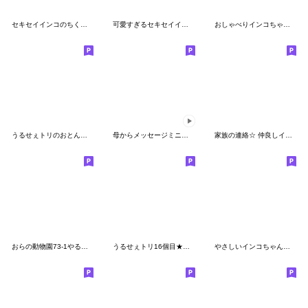
セキセイインコのちくわ2(ちくわ語録)
可愛すぎるセキセイインコ写真【実用的！】
おしゃべりインコちゃんズの冬の社交上手
うるせぇトリのおとん★敬語
母からメッセージミニ動く![食物ダジャレ]
家族の連絡☆ 仲良しインコさん
おらの動物園73-1やる気★セキセイインコ
うるせぇトリ16個目★タイ語
やさしいインコちゃんず【秋冬】