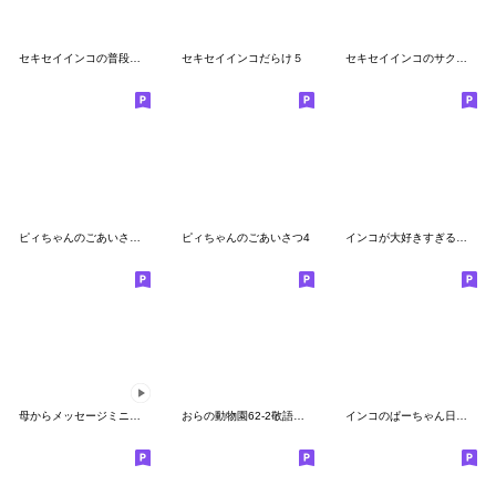
セキセイインコの普段使い 第2弾
セキセイインコだらけ５
セキセイインコのサクちゃん２
ピィちゃんのごあいさつ７・癒される言葉編
ピィちゃんのごあいさつ4
インコが大好きすぎるスタンプ
母からメッセージミニ動く！5【春がきた】
おらの動物園62-2敬語★セキセイインコ12
インコのぱーちゃん日常スタンプ❷