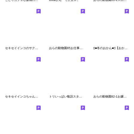
セキセイインコのサクちゃん
おらの動物園85お仕事★セキセイインコ
□■冬のおかん■□【おかんシリーズ５】
セキセイインコちゃんの関西弁
トリいっぱい敬語スタンプ
おらの動物園82-1お嬢様★セキセイインコ