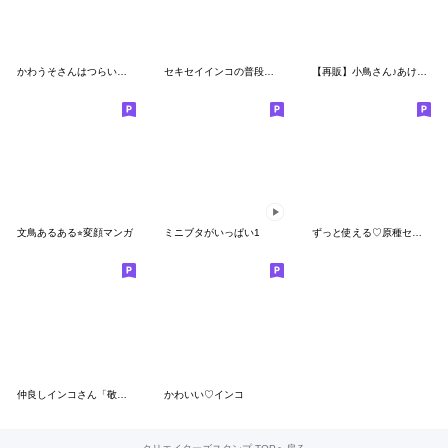
かわうそさんはつらいなぁ「関西弁」
セキセイインコの普段使い 第3弾
【再販】小鳥さん♪あけおめBIGスタンプ
文鳥あるある⭐︎変顔マンガ
ミニブタがいっぱい1
ずっと使える♡原種セキセイインコ
仲良しインコさん「敬語」
かわいい♡インコ