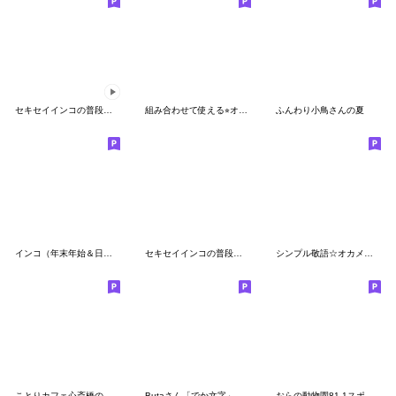
セキセイインコの普段使い アニメーション
組み合わせて使える⭐︎オカメインコちゃん
ふんわり小鳥さんの夏
インコ（年末年始＆日常編）
セキセイインコの普段使い 第4弾
シンプル敬語☆オカメインコ
ことりカフェ心斎橋の鳥さんスタッフ2
Butaさん「でか文字」
おらの動物園81-1スポーツ★セキセイインコ