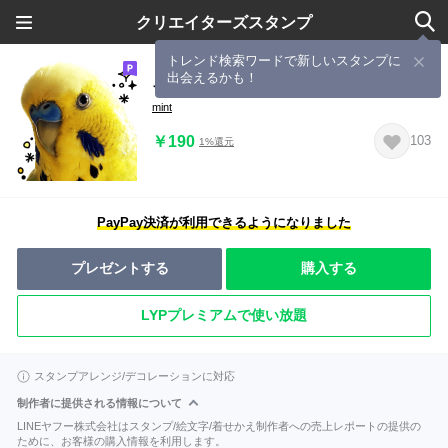
クリエイターズスタンプ
トレンド検索ワードで新しいスタンプに
出会えるかも！
インコの王子様 愛を叫べ
mint
￥190
103
1%還元
PayPay決済が利用できるようになりました
プレゼントする
購入する
LYPプレミアムで使い放題
スタンプアレンジ/デコレーションに対応
制作者に提供される情報について
LINEヤフー株式会社はスタンプ/絵文字/着せかえ制作者への売上レポートの提供の
ために、お客様の購入情報を利用します。