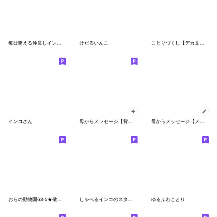
毎日使える仲良しインコさん2
けだるいんこ
ことりづくし【デカ文字2】
インコさん
母からメッセージ【背景が動く！】
母からメッセージ【メッセージスタンプ冬】
おらの動物園63-1★敬語★セキセイインコ13
しゃべるインコのスタンプ
ゆるふわことり