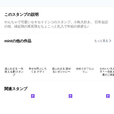
このスタンプの説明
やんちゃで可愛いセキセイインコのスタンプ。小鳥大好き。 日常会話
の他、縁起鶏の尾長鶏もちょこっと乱入で年始の挨拶も♪
mintの他の作品
もっと見る
超ふわまる 一生
幸せを呼ぶしろ
超ふわまる 楽ゆ
ゆめうさ♡らぶ
かわいい大
使える夏!スタン
くま テディ
るいダジャレ〜
りぃ
子＊一生使
プ
夏のご挨
関連スタンプ