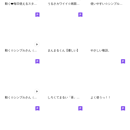
動く❤️毎日使えるスタンプ❤️
うるさカワイイ☆画面にぎやか動くスタンプ
使いやすい☆シンプルフェイス☆
動く☆シンプルさん（使いやすい）
まんまるくん【優しい】
やさしい敬語。
動く☆シンプルさん（なんだか使いやすい）
しろくてまるい「喜」のやつ 2
よく使うっ！！