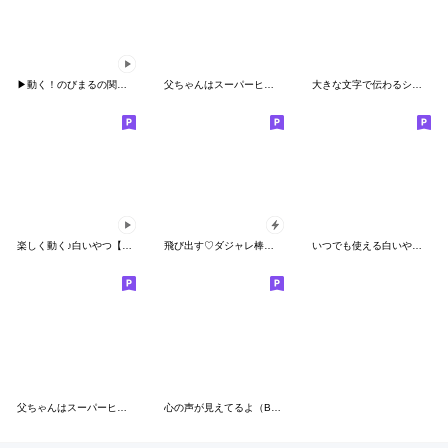
▶動く！のびまるの関西弁☆大阪弁
父ちゃんはスーパーヒーロー⭐️関西弁
大きな文字で伝わるシニアの気遣いスタンプ
楽しく動く♪白いやつ【敬語】
飛び出す♡ダジャレ棒人間
いつでも使える白いやつ２
父ちゃんはスーパーヒーロー⭐️
心の声が見えてるよ（BIGスタンプ）