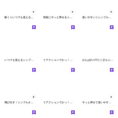
動く☆いつでも使える白いやつ５
気軽にサッと押せる☆動くスタンプ
使いやすい☆シンプルフェイス（動く）
いつでも使えるシンプルさん2☆
リアクションでかっ！！！ 2
がんばれ⭐️汗だく父ちゃん２
飛び出す！シンプルさん（デカ文字）
リアクションでかっ！！！BIGスタンプ
サッと押せて使いやすい☆動くスタンプ