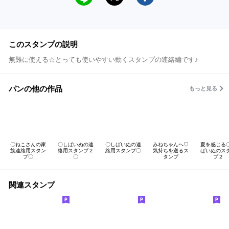
このスタンプの説明
無難に使える☆とっても使いやすい動くスタンプの連絡編です♪
パンの他の作品
もっと見る
〇ねこさんの家
〇しばいぬの連
〇しばいぬの連
みねちゃんへ♡
夏を感じる
族連絡用スタン
絡用スタンプ２
絡用スタンプ〇
気持ちを送るス
ばいぬのス
プ〇
〇
タンプ
プ２
関連スタンプ