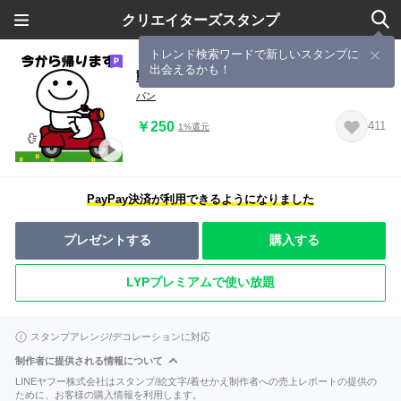
クリエイターズスタンプ
トレンド検索ワードで新しいスタンプに
出会えるかも！
動く無難に使えるスタンプ（連絡編）
パン
￥250
411
1%還元
PayPay決済が利用できるようになりました
プレゼントする
購入する
LYPプレミアムで使い放題
スタンプアレンジ/デコレーションに対応
制作者に提供される情報について
LINEヤフー株式会社はスタンプ/絵文字/着せかえ制作者への売上レポートの提供の
ために、お客様の購入情報を利用します。