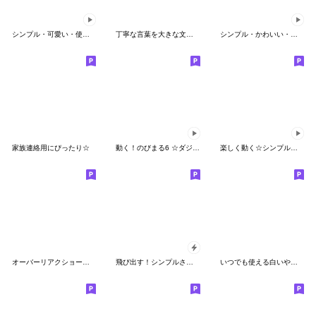
シンプル・可愛い・使いやすい☆棒クマさん
丁寧な言葉を大きな文字で♪BIGスタンプ
シンプル・かわいい・使いやすい☆棒人間
家族連絡用にぴったり☆
動く！のびまる6 ☆ダジャレ
楽しく動く☆シンプルさんスタンプ
オーバーリアクショーン君
飛び出す！シンプルさん（楽しい）
いつでも使える白いやつ７