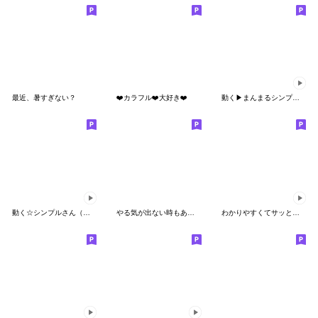
最近、暑すぎない？
❤️カラフル❤️大好き❤️
動く▶まんまるシンプルな日常スタンプ
動く☆シンプルさん（よく使う言葉）
やる気が出ない時もあるよね☆
わかりやすくてサッと押せる☆動くスタンプ