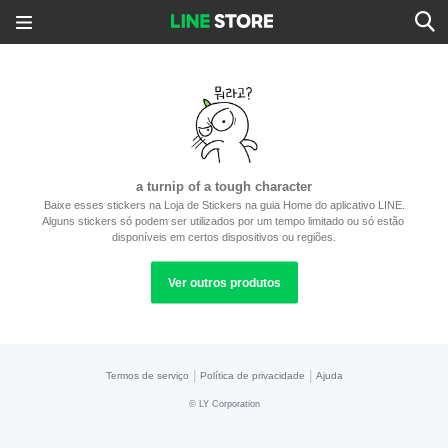
a turnip of a tough character
Baixe esses stickers na Loja de Stickers na guia Home do aplicativo LINE.
Alguns stickers só podem ser utilizados por um tempo limitado ou só estão 
disponíveis em certos dispositivos ou regiões.
Ver outros produtos
|
|
Termos de serviço
Política de privacidade
Ajuda
©
LY Corporation