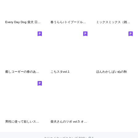
Every Day Dog 柴犬 日本語2
春うらら♪トイプードルらっちゃん
ミックスミックス（雑種犬と仲間達の日常）
癒しコーギーの春のあいさつ
こちスタvol.1
ほんわかしばいぬの秋
男性に使って欲しいスタンプ ☆ 秋の挨拶
柴犬さんのツボ vol.5 オトナの気づかい編