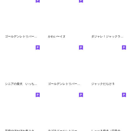
ゴールデンレトリバーとの日々 その3.1
かわい〜イヌ
ダジャレ！ジャックラッセルテリア
シニアの柴犬 いっちゃん(伊佐蔵)
ゴールデンレトリバーとの日々 その2
ジャックだらけ 5
豆柴のぽかぽか春スタンプ
ラブラドールレトリーバー気質
しゃべる柴犬（日常会話編２）