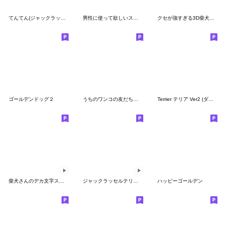
てんてん(ジャックラッセルテリア)2
男性に使って欲しいスタンプ ☆ いろんな秋
クセが強すぎる3D柴犬【40種】Ⅲ
ゴールデンドッグ２
うちのワンコの友だちたち 2nd
Terrier テリア Ver2 (ダジャレ・死語)
柴犬さんのデカ文字スタンプ
ジャックラッセルテリア! 動くよ☆敬語編☆
ハッピーゴールデン