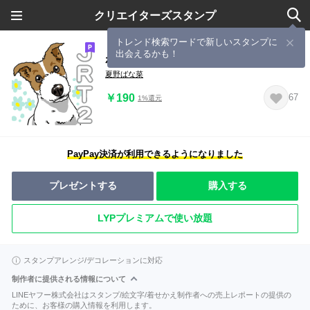
クリエイターズスタンプ
トレンド検索ワードで新しいスタンプに
出会えるかも！
わんこ日和ジャックラッセルテリア 2
夏野ばな菜
￥190
67
1%還元
PayPay決済が利用できるようになりました
プレゼントする
購入する
LYPプレミアムで使い放題
スタンプアレンジ/デコレーションに対応
制作者に提供される情報について
LINEヤフー株式会社はスタンプ/絵文字/着せかえ制作者への売上レポートの提供の
ために、お客様の購入情報を利用します。