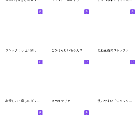
ジャックラッセル飼ってらっしゃる？
ごきげんじいちゃんスタンプ秋冬2024
ねね企画のジャックラッセル2
心優しい・癒しのダックスフンド・犬 秋編
Terrier テリア
使いやすい「ジャックさん」の日常