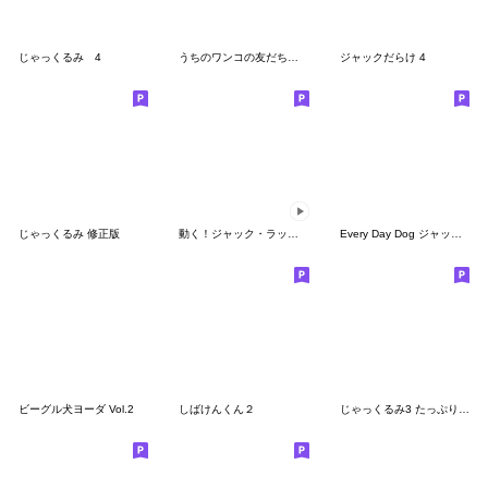
じゃっくるみ 4
うちのワンコの友だちたち
ジャックだらけ 4
じゃっくるみ 修正版
動く！ジャック・ラッセル・テリアⅡ
Every Day Dog ジャックラッセルテリア
ビーグル犬ヨーダ Vol.2
しばけんくん２
じゃっくるみ3 たっぷり敬語編