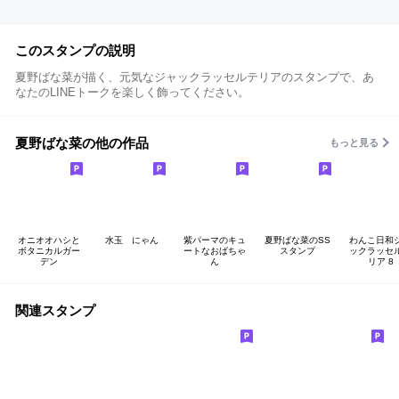
このスタンプの説明
夏野ばな菜が描く、元気なジャックラッセルテリアのスタンプで、あ
なたのLINEトークを楽しく飾ってください。
夏野ばな菜の他の作品
もっと見る
オニオオハシと
水玉 にゃん
紫パーマのキュ
夏野ばな菜のSS
わんこ日和
ボタニカルガー
ートなおばちゃ
スタンプ
ックラッセ
デン
ん
リア 8
関連スタンプ