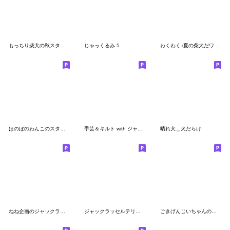
もっちり柴犬の秋スタンプ
じゃっくるみ 5
わくわく♪夏の柴犬だワン！
ほのぼのわんこのスタンプ
手芸＆キルト with ジャックラッセルテリア
晴れ犬＿犬だらけ
ねね企画のジャックラッセル3
ジャックラッセルテリア＆ビーグルのビータ
ごきげんじいちゃんの秋冬