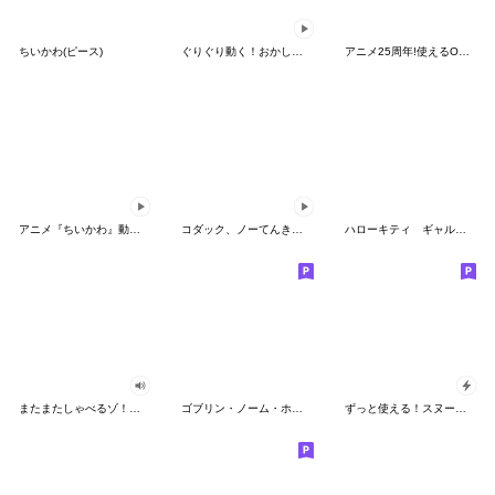
ちいかわ(ピース)
ぐりぐり動く！おかしなポケモンスタンプ
アニメ25周年!使えるONE PIECEスタンプ
アニメ『ちいかわ』動くLINEスタンプ vol.2
コダック、ノーてんきに悩み中！
ハローキティ ギャルバイブス♡
またまたしゃべるゾ！クレヨンしんちゃん
ゴブリン・ノーム・ホーン
ずっと使える！スヌーピーのグリーティング