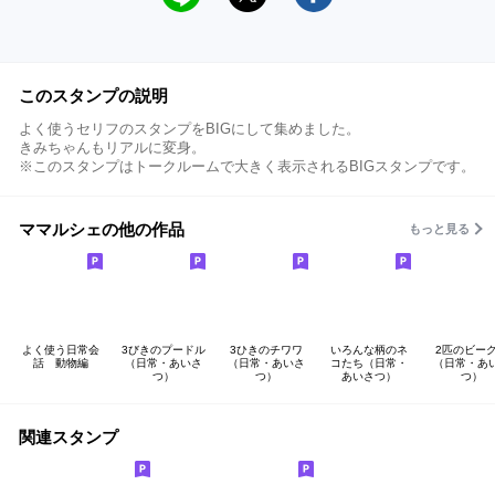
このスタンプの説明
よく使うセリフのスタンプをBIGにして集めました。
きみちゃんもリアルに変身。
※このスタンプはトークルームで大きく表示されるBIGスタンプです。
ママルシェの他の作品
もっと見る
よく使う日常会
3びきのプードル
3ひきのチワワ
いろんな柄のネ
2匹のビー
話 動物編
（日常・あいさ
（日常・あいさ
コたち（日常・
（日常・あ
つ）
つ）
あいさつ）
つ）
関連スタンプ