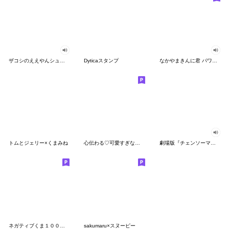
ザコシのええやんシューシュースタンプ
Dyticaスタンプ
なかやまきんに君 パワー!!スタンプ
トムとジェリー×くまみね
心伝わる♡可愛すぎない大人の長文スタンプ
劇場版『チェンソーマン レゼ篇』
ネガティブくま１００％ 憂鬱な一日
sakumaru×スヌーピー