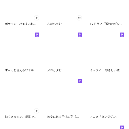
ポケモン パモまみれスタンプ
んぽちゃむ
TVドラマ「孤独のグルメ」
ず～っと使える♡丁寧な敬語お辞儀スタンプ
メロとタビ
ミッフィー やさしい敬語スタンプ
動くメタモン。得意でも苦手でもへんしん！
彼女に送る子供の字【カップル・彼氏】
アニメ「ダンダダン」