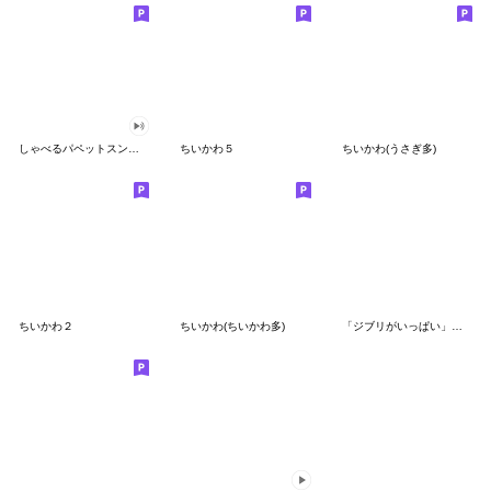
しゃべるパペットスンスン（GOOD）
ちいかわ５
ちいかわ(うさぎ多)
ちいかわ２
ちいかわ(ちいかわ多)
「ジブリがいっぱい」スタンプ