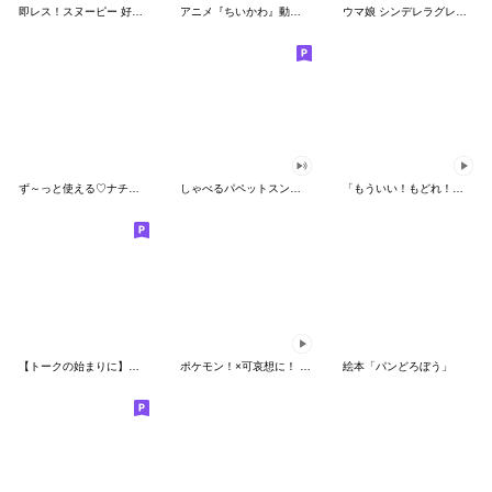
即レス！スヌーピー 好印象な長文スタンプ
アニメ『ちいかわ』動くLINEスタンプ vol.1
ウマ娘 シンデレラグレイ かんたんオグリ
ず～っと使える♡ナチュラルガール
しゃべるパペットスンスン（HAPPY）
「もういい！もどれ！ピカチュウ！」
【トークの始まりに】ゆるカワ♪スヌーピー
ポケモン！×可哀想に！ ムチっとスタンプ
絵本「パンどろぼう」