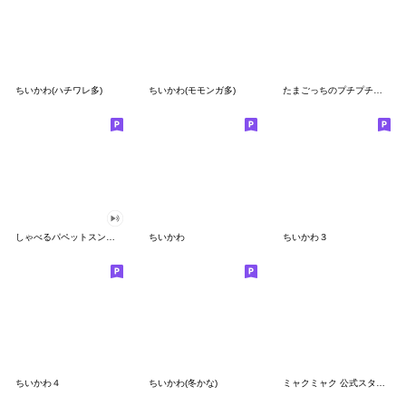
ちいかわ(ハチワレ多)
ちいかわ(モモンガ多)
たまごっちのプチプチおみせっち
しゃべるパペットスンスン
ちいかわ
ちいかわ３
ちいかわ４
ちいかわ(冬かな)
ミャクミャク 公式スタンプ第２弾