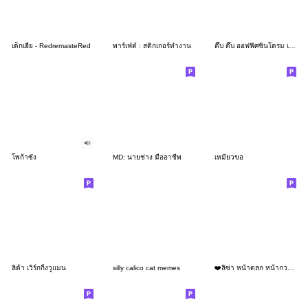
เด็กเฮีย - RedremasteRed
พาร์เฟ่ต์ : สติกเกอร์ทำงาน
ดึ๊บ ดึ๊บ ออฟฟิศซินโดรม เจ็ด
โพก้าซัง
MD: นายช่าง มืออาชีพ
เหมียวขอ
ลิต้า เวิร์กกิ้งวูแมน
silly calico cat memes
❤️ลิซ่า หน้าตลก หน้ากวน!❤️