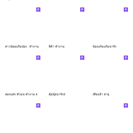
สาวน้อยแก้มป่อง : ทำงาน
ลิต้า ทำงาน
น้องแก้มแก้มน่ารัก
ล่อกแล่ก หัวมน ทำงาน 4
ตุ้ยนุ้ยน่ารัก3
เทียนจ้า สาธุ