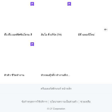
ดึ๊บ ดึ๊บ ออฟฟิศซินโดรม สี่
ส้มโอ คิ้วเกิร์ล (TH)
มีดี้ ฉลองปีใหม่
ดิวดิว ชีวิตทำงาน
หัวกลมดุ๊กดิ๊ก ทำงานที่เรารัก03
ครีเอเตอร์สติกเกอร์ หน้าหลัก
|
|
ข้อกำหนดการใช้บริการ
นโยบายความเป็นส่วนตัว
ช่วยเหลือ
©
LY Corporation