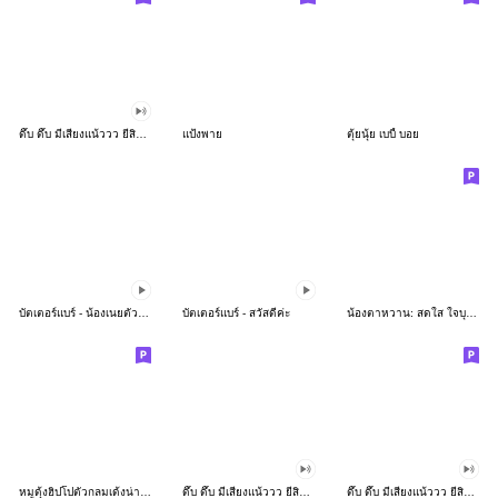
ดึ๊บ ดึ๊บ มีเสียงแน้ววว ยี่สิบห้า
แป้งพาย
ตุ้ยนุ้ย เบบี้ บอย
บัตเตอร์แบร์ - น้องเนยตัวตึง พุงเต่ง
บัตเตอร์แบร์ - สวัสดีค่ะ
น้องตาหวาน: สดใส ใจบุญ (สีพาสเทล)
หมูดุ้งฮิปโปตัวกลมเด้งน่ารัก
ดึ๊บ ดึ๊บ มีเสียงแน้ววว ยี่สิบเจ็ด
ดึ๊บ ดึ๊บ มีเสียงแน้ววว ยี่สิบหก