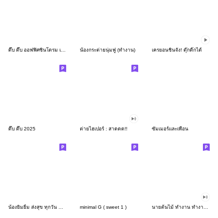
ดึ๊บ ดึ๊บ ออฟฟิศซินโดรม เก้า
น้องกระต่ายนุ่มฟู (ทำงาน)
เครยอนชินจัง! ดุ๊กดิ๊กได้
ดึ๊บ ดึ๊บ 2025
ต่ายไฮเปอร์ : สาดดด!!
ซัมเมอร์และเพื่อน
น้องยิมยิ้ม ส่งสุข ทุกวัน CutePastel THA
minimal G ( sweet 1 )
นายต้นไม้ ทำงาน ทำงาน ทำงาน!!!