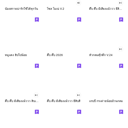
น้องสกายน่ารักใช้ได้ทุกวัน
โซล โมเน่ V.2
ดึ๊บ ดึ๊บ มีเสียงแน้ววว ยี่สิบสอง
หมูแดง ฮิปโปน้อย
ดึ๊บ ดึ๊บ 2026
หัวกลมดุ๊กดิ๊ก V.24
ดึ๊บ ดึ๊บ มีเสียงแน้ววว สิบเก้า
ดึ๊บ ดึ๊บ มีเสียงแน้ววว ยี่สิบสี่
แรบบี้ กระต่ายน้อยอ้วนกลม