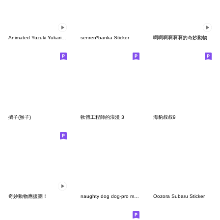
Animated Yuzuki Yukari and Kizuna Akari
senren*banka Sticker
啊啊啊啊啊啊的奇妙動物
擠子(猴子)
軟體工程師的浪漫 3
海豹叔叔9
奇妙動物應援團！
naughty dog dog-pro max
Oozora Subaru Sticker