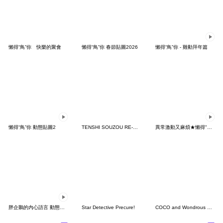
懶得“鳥”你 快樂的聚會
懶得“鳥”你 春節貼圖2026
懶得“鳥”你 - 雞動拜年篇
懶得“鳥”你 動態貼圖2
TENSHI SOUZOU RE-BOOT! Sticker
異常激動又麻煩★懶得"鳥"你 × Betakkuma
胖企鵝的內心語言 動態貼圖
Star Detective Precure!
COCO and Wondrous Gang 34