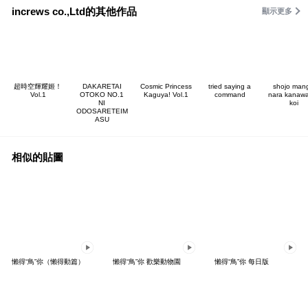
increws co.,Ltd的其他作品
顯示更多
超時空輝耀姬！
DAKARETAI
Cosmic Princess
tried saying a
shojo man
Vol.1
OTOKO NO.1
Kaguya! Vol.1
command
nara kanaw
NI
koi
ODOSARETEIM
ASU
相似的貼圖
懶得“鳥”你（懶得動篇）
懶得“鳥”你 歡樂動物園
懶得“鳥”你 每日版