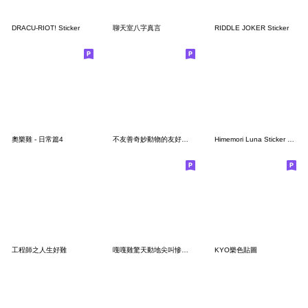
DRACU-RIOT! Sticker
聊天室八字真言
RIDDLE JOKER Sticker
奧樂雞 - 日常篇4
不友善奇妙動物的友好交流時間
Himemori Luna Sticker Vol.2
工程師之人生好難
嘎嘎雞驚天動地尖叫慘叫的9代
KYO樂色貼圖