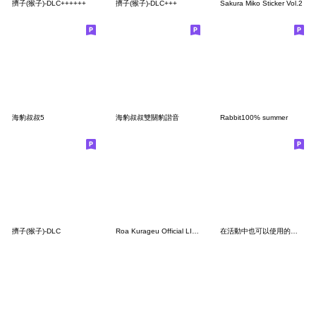
擠子(猴子)-DLC++++++
擠子(猴子)-DLC+++
Sakura Miko Sticker Vol.2
海豹叔叔5
海豹叔叔雙關豹諧音
Rabbit100% summer
擠子(猴子)-DLC
Roa Kurageu Official LINE sticker set
在活動中也可以使用的★「蜜瓜醬」貼圖