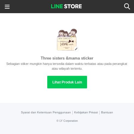
Three sisters &mama sticker
Sebagian stiker mungkin hanya tersedia dalam waktu terbatas atau pada perangkat 
atau wilayah tertentu.
Lihat Produk Lain
|
|
Syarat dan Ketentuan Penggunaan
Kebijakan Privasi
Bantuan
©
LY Corporation