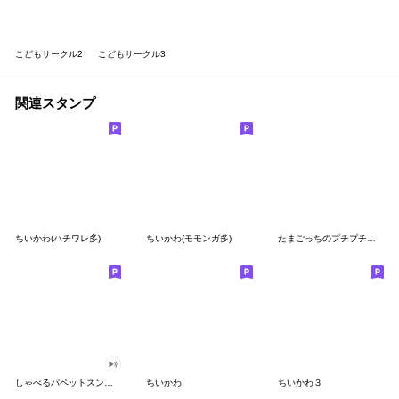
こどもサークル2
こどもサークル3
関連スタンプ
ちいかわ(ハチワレ多)
ちいかわ(モモンガ多)
たまごっちのプチプチおみせっち
しゃべるパペットスンスン
ちいかわ
ちいかわ３