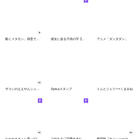
動くメタモン。得意でも苦手でもへんしん！
彼女に送る子供の字【カップル・彼氏】
アニメ「ダンダダン」
ザコシのええやんシューシュースタンプ
Dyticaスタンプ
トムとジェリー×くまみね
なかやまきんに君 パワー!!スタンプ
心伝わる♡可愛すぎない大人の長文スタンプ
劇場版『チェンソーマン レゼ篇』