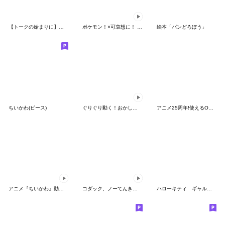
【トークの始まりに】ゆるカワ♪スヌーピー
ポケモン！×可哀想に！ ムチっとスタンプ
絵本「パンどろぼう」
ちいかわ(ピース)
ぐりぐり動く！おかしなポケモンスタンプ
アニメ25周年!使えるONE PIECEスタンプ
アニメ『ちいかわ』動くLINEスタンプ vol.2
コダック、ノーてんきに悩み中！
ハローキティ ギャルバイブス♡