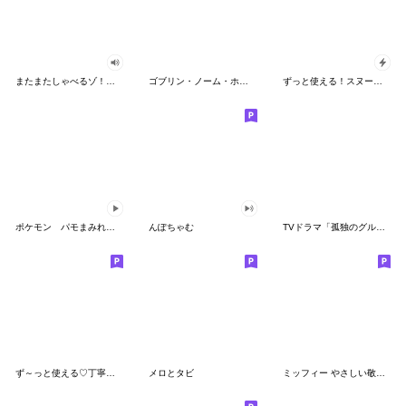
またまたしゃべるゾ！クレヨンしんちゃん
ゴブリン・ノーム・ホーン
ずっと使える！スヌーピーのグリーティング
ポケモン パモまみれスタンプ
んぽちゃむ
TVドラマ「孤独のグルメ」
ず～っと使える♡丁寧な敬語お辞儀スタンプ
メロとタビ
ミッフィー やさしい敬語スタンプ