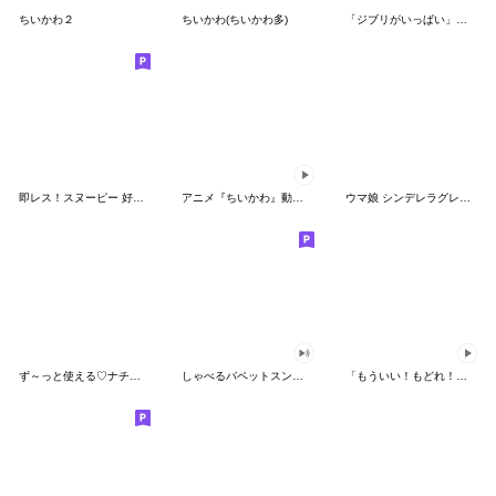
ちいかわ２
ちいかわ(ちいかわ多)
「ジブリがいっぱい」スタンプ
即レス！スヌーピー 好印象な長文スタンプ
アニメ『ちいかわ』動くLINEスタンプ vol.1
ウマ娘 シンデレラグレイ かんたんオグリ
ず～っと使える♡ナチュラルガール
しゃべるパペットスンスン（HAPPY）
「もういい！もどれ！ピカチュウ！」