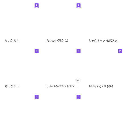
ちいかわ４
ちいかわ(冬かな)
ミャクミャク 公式スタンプ第２弾
ちいかわ５
しゃべるパペットスンスン（GOOD）
ちいかわ(うさぎ多)