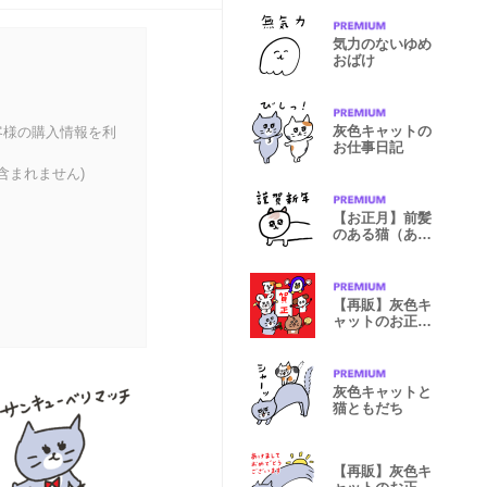
気力のないゆめ
おばけ
灰色キャットの
客様の購入情報を利
お仕事日記
含まれません)
【お正月】前髪
のある猫（あけ
おめ）
【再販】灰色キ
ャットのお正月
【冬の挨拶】
灰色キャットと
猫ともだち
【再販】灰色キ