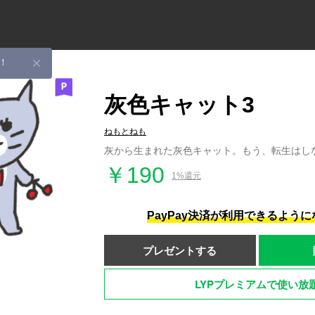
！
灰色キャット3
ねもとねも
灰から生まれた灰色キャット。もう、転生はし
￥190
1%還元
PayPay決済が利用できるよう
プレゼントする
LYPプレミアムで使い放