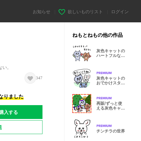
お知らせ
|
欲しいものリスト
|
ログイン
ねもとねもの他の作品
灰色キャットの
ハートフルな
日々
ない。
347
灰色キャットの
おでかけスタン
プ
になりました
再販/ずっと使
える灰色キャッ
購入する
トのお正月BIG
題
チンチラの世界