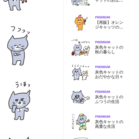
ャットのお正月
【あけおめ】
【再販】オレン
ジキャッツのお
正月物語
灰色キャットの
秋の暮らし
灰色キャットの
おだやかな日々
灰色キャットの
ふつうの生活
灰色キャットの
高貴な生活