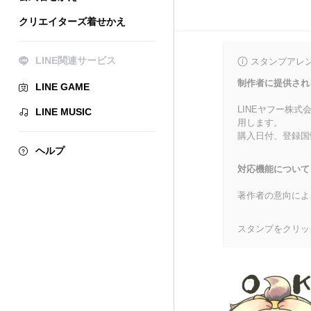
クリエイターズ着せかえ
LINE関連サービス
スタンプアレ
制作者に提供され
LINE GAME
LINEヤフー株
LINE MUSIC
用します。
購入日付、登録国
ヘルプ
対応機能について
著作者の意向によ
スタンプをクリッ