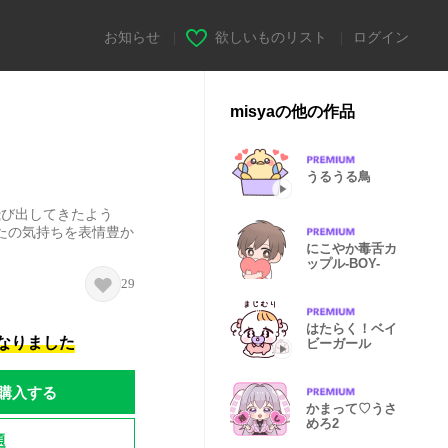
お知らせ
|
欲しいものリスト
|
ログイン
misyaの他の作品
うるうる鳥
飛び出してきたよう
たの気持ちを表情豊か
にこやか毒舌カ
ップル-BOY-
29
はたらく！ベイ
になりました
ビーガール
購入する
かまって♡うさ
めろ2
題