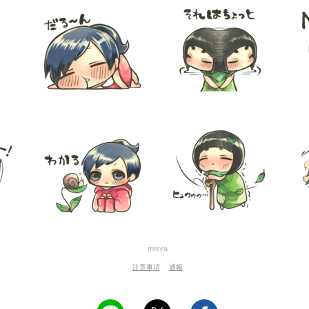
misya
注意事項
通報