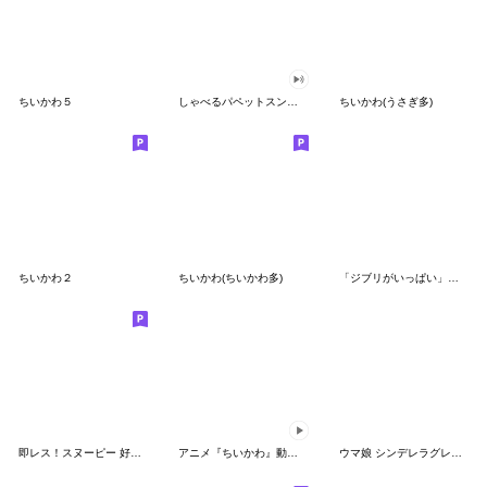
ちいかわ５
しゃべるパペットスンスン（GOOD）
ちいかわ(うさぎ多)
ちいかわ２
ちいかわ(ちいかわ多)
「ジブリがいっぱい」スタンプ
即レス！スヌーピー 好印象な長文スタンプ
アニメ『ちいかわ』動くLINEスタンプ vol.1
ウマ娘 シンデレラグレイ かんたんオグリ