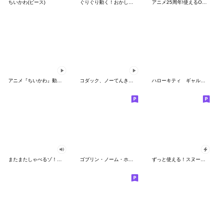
ちいかわ(ピース)
ぐりぐり動く！おかしなポケモンスタンプ
アニメ25周年!使えるONE PIECEスタンプ
アニメ『ちいかわ』動くLINEスタンプ vol.2
コダック、ノーてんきに悩み中！
ハローキティ ギャルバイブス♡
またまたしゃべるゾ！クレヨンしんちゃん
ゴブリン・ノーム・ホーン
ずっと使える！スヌーピーのグリーティング