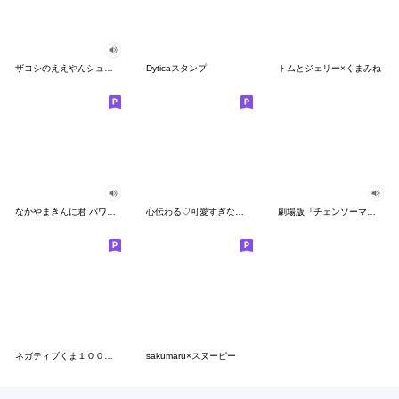
ザコシのええやんシューシュースタンプ
Dyticaスタンプ
トムとジェリー×くまみね
なかやまきんに君 パワー!!スタンプ
心伝わる♡可愛すぎない大人の長文スタンプ
劇場版『チェンソーマン レゼ篇』
ネガティブくま１００％ 憂鬱な一日
sakumaru×スヌーピー