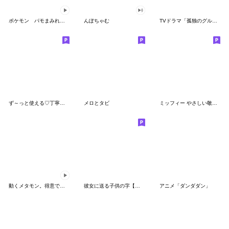
ポケモン パモまみれスタンプ
んぽちゃむ
TVドラマ「孤独のグルメ」
ず～っと使える♡丁寧な敬語お辞儀スタンプ
メロとタビ
ミッフィー やさしい敬語スタンプ
動くメタモン。得意でも苦手でもへんしん！
彼女に送る子供の字【カップル・彼氏】
アニメ「ダンダダン」