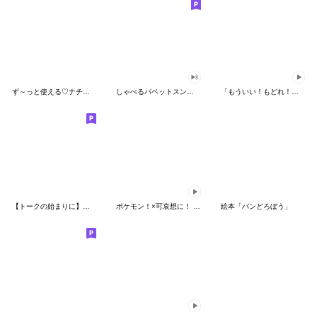
ず～っと使える♡ナチュラルガール
しゃべるパペットスンスン（HAPPY）
「もういい！もどれ！ピカチュウ！」
【トークの始まりに】ゆるカワ♪スヌーピー
ポケモン！×可哀想に！ ムチっとスタンプ
絵本「パンどろぼう」