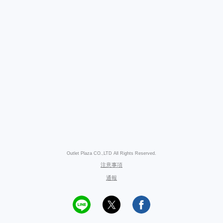
Outlet Plaza CO.,LTD All Rights Reserved.
注意事項
通報