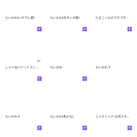
ちいかわ(ハチワレ多)
ちいかわ(モモンガ多)
たまごっちのプチプチおみせっち
しゃべるパペットスンスン
ちいかわ
ちいかわ３
ちいかわ４
ちいかわ(冬かな)
ミャクミャク 公式スタンプ第２弾