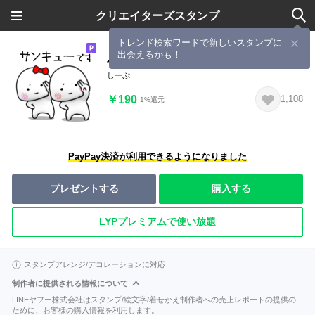
クリエイターズスタンプ
トレンド検索ワードで新しいスタンプに
出会えるかも！
小さい子 その2
しーぷ
￥190
1,108
1%還元
PayPay決済が利用できるようになりました
プレゼントする
購入する
LYPプレミアムで使い放題
スタンプアレンジ/デコレーションに対応
制作者に提供される情報について
LINEヤフー株式会社はスタンプ/絵文字/着せかえ制作者への売上レポートの提供の
ために、お客様の購入情報を利用します。