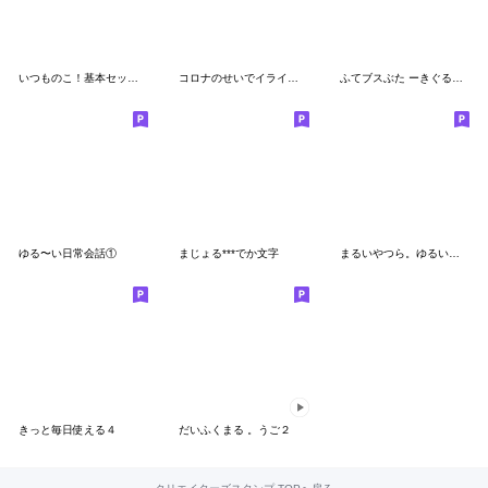
いつものこ！基本セット☆
コロナのせいでイライラしている丸い子
ふてブスぶた ーきぐるきっずー
ゆる〜い日常会話①
まじょる***でか文字
まるいやつら。ゆるい毎日
きっと毎日使える４
だいふくまる 。うご２