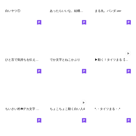
白いヤツ①
あったらいいな。結構使えるぶたの返事(再)
まる丸。パンダ.ver
ひと言で気持ちを伝えるスタンプ 丸い子２
でか文字とねこかぶり
▶︎動く！タイツまる【ミルクティ】
ちいさい村☘️デカ文字 ※注意書き見てね
ちょこちょこ動く白い人4
*.・タイツまる・.*