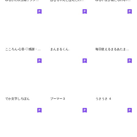
こころん-心音-♡感謝・気遣い言葉
まんまるくん.
毎日使えるまるあたまスタンプ
でか文字しろぽん
ブーマー３
うさうさ ４