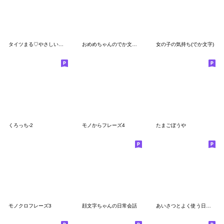
タイツまる♡やさしい日常挨拶&敬語
おめめちゃんのでか文字スタンプ
女の子の気持ち(でか文字)
くろっち-2
モノからフレーズ4
たまごぼうや
モノクロフレーズ3
顔文字ちゃんの日常会話
あいさつとよく使う日常会話 byにゃんころ