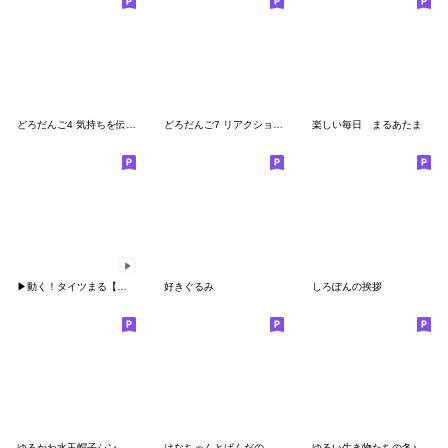
どろだんご4 気持ちを伝える編
どろだんご7 リアクション編
楽しい毎日 まるあたま
▶︎動く！タイツまる【ピスタチオ】
好きぐるみ
しろぽんの挨拶
ゆるかわ水玉帽子シンプル敬語スタンプ
はなちゃんとぱんだの日常会話
ゆるい生き物たちの冬♪関西弁4