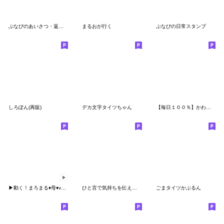
ぶなぴのあいさつ・返信スタンプ
まるおが行く
ぶなぴの日常スタンプ
しろぽん(再販)
デカ文字タイツちゃん
【毎日１００％】かわいい面白い♡無気力編
▶動く！まろまる♦母♦ver. （応援編）
ひと言で気持ちを伝えるスタンプ 丸い子
ごまタイツかぶるん