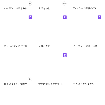
ポケモン パモまみれスタンプ
んぽちゃむ
TVドラマ「孤独のグルメ」
ず～っと使える♡丁寧な敬語お辞儀スタンプ
メロとタビ
ミッフィー やさしい敬語スタンプ
動くメタモン。得意でも苦手でもへんしん！
彼女に送る子供の字【カップル・彼氏】
アニメ「ダンダダン」