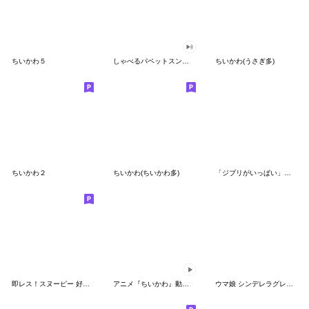
ちいかわ５
しゃべるパペットスンスン（GOOD）
ちいかわ(うさぎ多)
ちいかわ２
ちいかわ(ちいかわ多)
「ジブリがいっぱい」スタンプ
即レス！スヌーピー 好印象な長文スタンプ
アニメ『ちいかわ』動くLINEスタンプ vol.1
ウマ娘 シンデレラグレイ かんたんオグリ