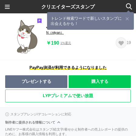
クリエイターズスタンプ
トレンド検索ワードで新しいスタンプに
出会えるかも！
ふさかわニャンコのランちゃん
N（niiyan）
￥190
19
1%還元
PayPay決済が利用できるようになりました
プレゼントする
購入する
LYPプレミアムで使い放題
スタンプアレンジ/デコレーションに対応
制作者に提供される情報について
LINEヤフー株式会社はスタンプ/絵文字/着せかえ制作者への売上レポートの提供の
ために、お客様の購入情報を利用します。