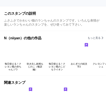
このスタンプの説明
ふさふさでかわいい猫のランちゃんのスタンプです。いろんな表情が
楽しいランちゃんのスタンプを、ぜひ使ってみて下さい。
N（niiyan）の他の作品
もっと見る
毎日使える！ク
吹き出し妖精も
毎日使える！ク
おにぎりの絵文
クレヨンフ
レヨン風の赤ち
じのこ（敬語
レヨン風のこど
字2
シュ
ゃんゾウ
編）
もライオン
関連スタンプ