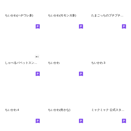
ちいかわ(ハチワレ多)
ちいかわ(モモンガ多)
たまごっちのプチプチおみせっち
しゃべるパペットスンスン
ちいかわ
ちいかわ３
ちいかわ４
ちいかわ(冬かな)
ミャクミャク 公式スタンプ第２弾