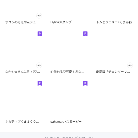
ザコシのええやんシューシュースタンプ
Dyticaスタンプ
トムとジェリー×くまみね
なかやまきんに君 パワー!!スタンプ
心伝わる♡可愛すぎない大人の長文スタンプ
劇場版『チェンソーマン レゼ篇』
ネガティブくま１００％ 憂鬱な一日
sakumaru×スヌーピー