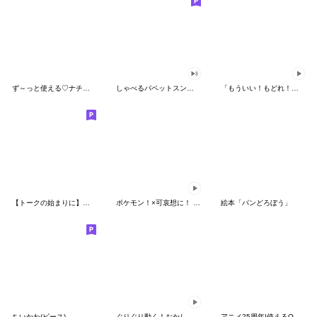
ず～っと使える♡ナチュラルガール
しゃべるパペットスンスン（HAPPY）
「もういい！もどれ！ピカチュウ！」
【トークの始まりに】ゆるカワ♪スヌーピー
ポケモン！×可哀想に！ ムチっとスタンプ
絵本「パンどろぼう」
ちいかわ(ピース)
ぐりぐり動く！おかしなポケモンスタンプ
アニメ25周年!使えるONE PIECEスタンプ