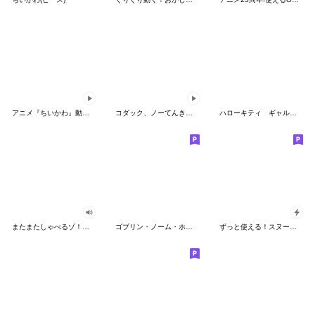
アニメ『ちいかわ』動くLINEスタンプ vol.2
コダック、ノーてんきに悩み中！
ハローキティ ギャルバイブス♡
またまたしゃべるゾ！クレヨンしんちゃん
ゴブリン・ノーム・ホーン
ずっと使える！スヌーピーのグリーティング