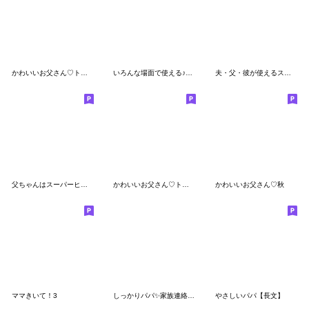
かわいいお父さん♡トイプーの毎日スタンプ
いろんな場面で使える♪夫スタンプ
夫・父・彼が使えるスタンプ第3弾
父ちゃんはスーパーヒーロー⭐️
かわいいお父さん♡トイプーの冬・年末年始
かわいいお父さん♡秋
ママきいて！3
しっかりパパ✨家族連絡スタンプ
やさしいパパ【長文】