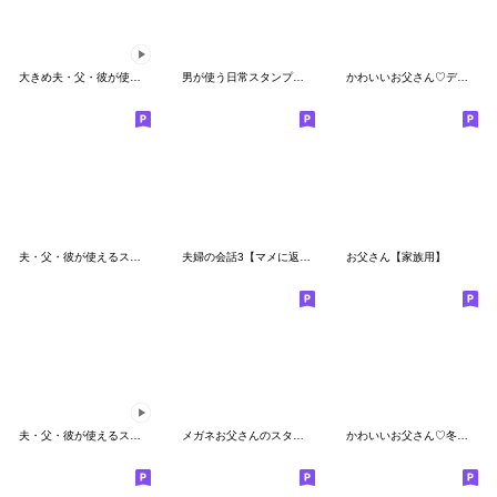
大きめ夫・父・彼が使えるスタンプ～冬編～
男が使う日常スタンプ（家族連絡・返答）
かわいいお父さん♡デカ文字
夫・父・彼が使えるスタンプ第4弾
夫婦の会話3【マメに返信♪旦那様】
お父さん【家族用】
夫・父・彼が使えるスタンプ～夏編～
メガネお父さんのスタンプ
かわいいお父さん♡冬・年末年始