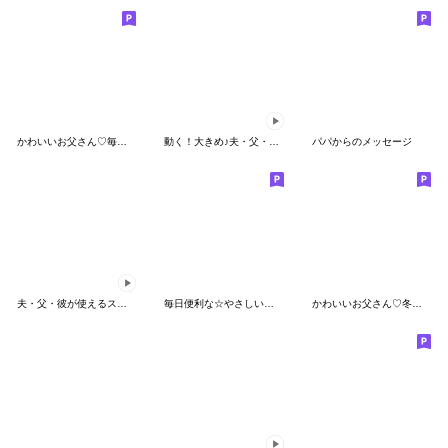
かわいいお父さん♡毎日使えるスタンプ３
動く！大きめ♪夫・父・彼が使えるスタンプ
パパからのメッセージ
夫・父・彼が使えるスタンプ～冬編～
毎日便利な☆やさしいパパ
かわいいお父さん♡冬と年末年始