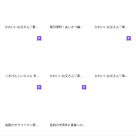
かわいいお父さん♡夏の日常スタンプ2
毎日便利！あいさつ編★お父さんの日常
かわいいお父さん♡春うらら
ごきげんじいちゃん 冬 with ねこ
かわいいお父さん♡楽しい夏
かわいいお父さん♡毎日使えるスタンプ
短髪のサラリーマン⑧ 体調等への気づかい
笑顔の中高年4 家族へのスタンプ