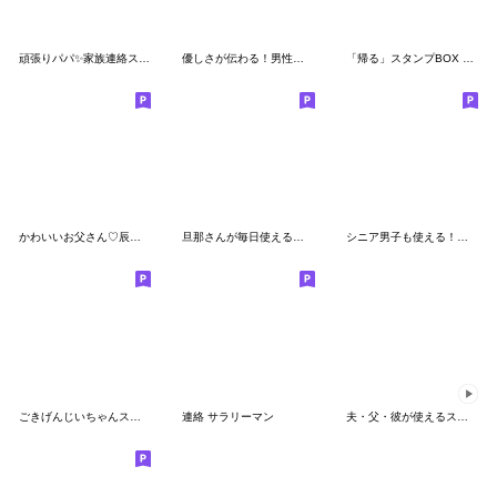
頑張りパパ✨家族連絡スタンプ
優しさが伝わる！男性のほめ言葉！
「帰る」スタンプBOX 2017
かわいいお父さん♡辰と年末年始
旦那さんが毎日使えるスタンプ
シニア男子も使える！日常会話ポップ！
ごきげんじいちゃんスタンプ夏 2
連絡 サラリーマン
夫・父・彼が使えるスタンプ～メガネなし～