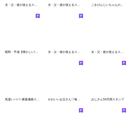
夫・父・彼が使えるスタンプ第一弾
夫・父・彼が使えるスタンプ～move編～
ごきげんじいちゃんの秋冬
昭和・平成【懐かしい!】流行語伝説
夫・父・彼が使えるスタンプ第2弾
夫・父・彼が使えるスタンプ～感謝編～
気遣いパパ✨家族連絡スタンプ
かわいいお父さん♡毎日使えるスタンプ4
おじさん50代用スタンプ