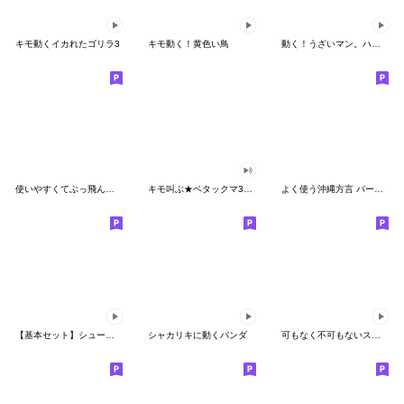
キモ動くイカれたゴリラ3
キモ動く！黄色い鳥
動く！うざいマン。ハッピー♡
使いやすくてぶっ飛んでるゆるうさ
キモ叫ぶ★ベタックマ3（CV.山下大輝）
よく使う沖縄方言 パート２
【基本セット】シュールなウサギ
シャカリキに動くパンダ
可もなく不可もないスタンプです。動く4