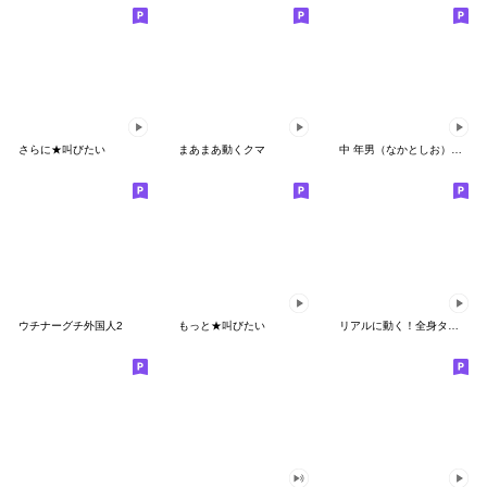
さらに★叫びたい
まあまあ動くクマ
中 年男（なかとしお）の生活2
ウチナーグチ外国人2
もっと★叫びたい
リアルに動く！全身タイツ 敬語編