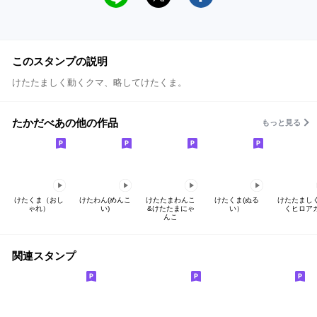
このスタンプの説明
けたたましく動くクマ、略してけたくま。
たかだべあの他の作品
もっと見る
けたくま（おし
けたわん(めんこ
けたたまわんこ
けたくま(ぬる
けたたまし
ゃれ）
い)
&けたたまにゃ
い）
くヒロア
んこ
関連スタンプ