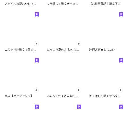
スタイル抜群おやじ（沖縄編）
キモ激しく動く★ベタックマ(効果音付き)
【お仕事敬語】筆文字で伝えよう!!
ニワトリが動く！使える動き集
にっこり夏休み 動くスタンプ
沖縄方言★おじコレ
鳥人【ポップアップ】
みんなでたくさん動くスタンプ
キモ激しく動く☆ベタックマ☆文字なし3