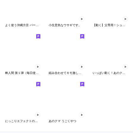
よく使う沖縄方言 パート1（筆文字 ver.）
小生意気なウサギです。
【動く】父専用！シュールな父クマ その１
棒人間 第１弾（毎日使える日常編）
組み合わせてキモ激しく動く★ベタックマ
いっぱい動く！あのクマ その3
にっこりエフェクトのスタンプ（文字付き）
あのクマ うごくやつ