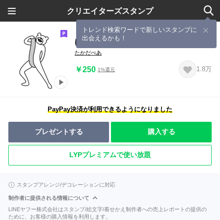
クリエイターズスタンプ
トレンド検索ワードで新しいスタンプに
出会えるかも！
けたたましく動くクマ4
たかだべあ
￥250
1.8万
1%還元
PayPay決済が利用できるようになりました
プレゼントする
購入する
LYPプレミアムで使い放題
スタンプアレンジ/デコレーションに対応
制作者に提供される情報について
LINEヤフー株式会社はスタンプ/絵文字/着せかえ制作者への売上レポートの提供の
ために、お客様の購入情報を利用します。