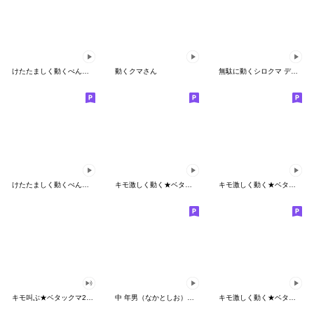
けたたましく動くぺんぎん
動くクマさん
無駄に動くシロクマ デカ文字Ver
けたたましく動くぺんぎん３
キモ激しく動く★ベタックマ 17
キモ激しく動く★ベタックマ 18
キモ叫ぶ★ベタックマ2（CV.山下大輝）
中 年男（なかとしお）の生活
キモ激しく動く★ベタックマ 14