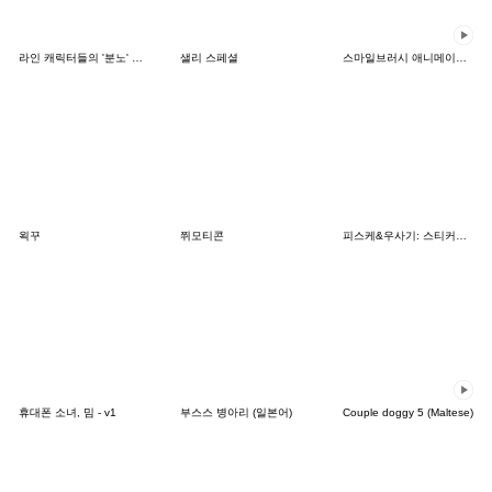
라인 캐릭터들의 '분노' 시리즈
샐리 스페셜
스마일브러시 애니메이션 스티커
왹꾸
쮜모티콘
피스케&우사기: 스티커의 날
휴대폰 소녀, 밈 - v1
부스스 병아리 (일본어)
Couple doggy 5 (Maltese)