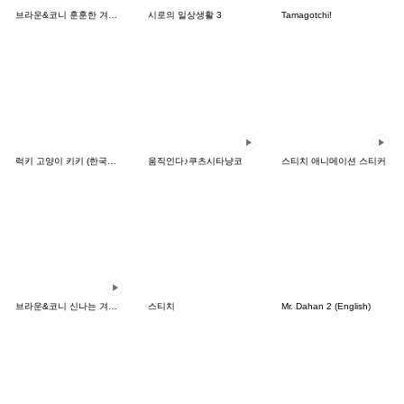
브라운&코니 훈훈한 겨울 데이트
시로의 일상생활 3
Tamagotchi!
럭키 고양이 키키 (한국어&일본어)
움직인다♪쿠츠시타냥코
스티치 애니메이션 스티커
브라운&코니 신나는 겨울 데이트
스티치
Mr. Dahan 2 (English)