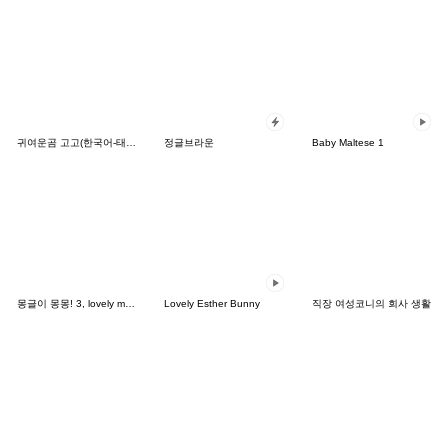
귀여운곰 고고(한국어-태국어)
정글브라운
Baby Maltese 1
몽글이 몽몽! 3, lovely mongmong
Lovely Esther Bunny
직장 여성코니의 회사 생활