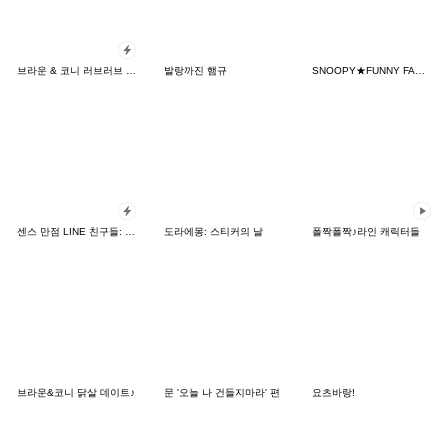
브라운 & 코니 러브러브 팝업 스티커
발랑까진 햄규
SNOOPY★FUNNY FACES
센스 만점 LINE 친구들: 카드 버전
도라에몽: 스티커의 날
폴짝폴짝♪라인 캐릭터들
브라운&코니 닭살 데이트♪
문 '오늘 나 건들지마라' 편
요츠바랑!