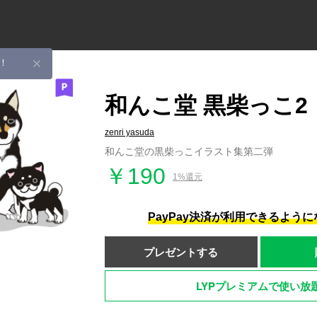
！
和んこ堂 黒柴っこ2
zenri yasuda
和んこ堂の黒柴っこイラスト集第二弾
￥190
1%還元
PayPay決済が利用できるよう
プレゼントする
LYPプレミアムで使い放