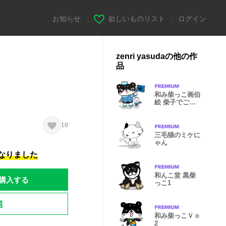
お知らせ
|
欲しいものリスト
|
ログイン
zenri yasudaの他の作
品
和み柴っこ画伯
絵 柴子でござ
います。
10
三毛猫のミケに
ゃん
になりました
和んこ堂 黒柴
購入する
っこ1
題
和み柴っこＶｏ
2