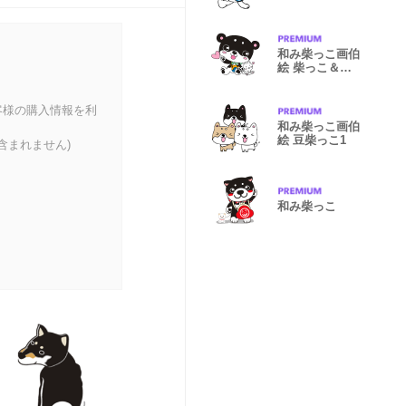
和み柴っこ画伯
絵 柴っこ＆シ
ロたん
客様の購入情報を利
和み柴っこ画伯
絵 豆柴っこ1
含まれません)
和み柴っこ