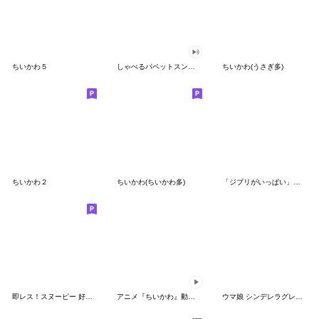
ちいかわ５
しゃべるパペットスンスン（GOOD）
ちいかわ(うさぎ多)
ちいかわ２
ちいかわ(ちいかわ多)
「ジブリがいっぱい」スタンプ
即レス！スヌーピー 好印象な長文スタンプ
アニメ『ちいかわ』動くLINEスタンプ vol.1
ウマ娘 シンデレラグレイ かんたんオグリ