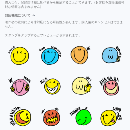
購入日付、登録国情報は制作者から確認することができます。(お客様を直接識別可
能な情報は含まれません)
対応機能について
著作者の意向により非対応になる可能性があります。購入後のキャンセルはできま
せん。
スタンプをタップするとプレビューが表示されます。