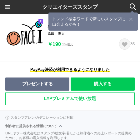
クリエイターズスタンプ
トレンド検索ワードで新しいスタンプに
出会えるかも！
SMILE AND FUNNY FACE. 2
原田 惠太
￥190
36
1%還元
PayPay決済が利用できるようになりました
プレゼントする
購入する
LYPプレミアムで使い放題
スタンプアレンジ/デコレーションに対応
制作者に提供される情報について
LINEヤフー株式会社はスタンプ/絵文字/着せかえ制作者への売上レポートの提供の
ために、お客様の購入情報を利用します。