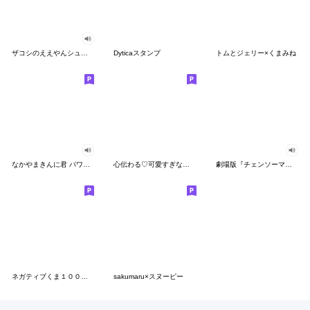
ザコシのええやんシューシュースタンプ
Dyticaスタンプ
トムとジェリー×くまみね
なかやまきんに君 パワー!!スタンプ
心伝わる♡可愛すぎない大人の長文スタンプ
劇場版『チェンソーマン レゼ篇』
ネガティブくま１００％ 憂鬱な一日
sakumaru×スヌーピー