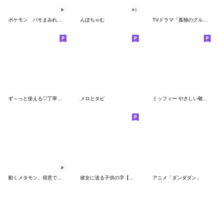
ポケモン パモまみれスタンプ
んぽちゃむ
TVドラマ「孤独のグルメ」
ず～っと使える♡丁寧な敬語お辞儀スタンプ
メロとタビ
ミッフィー やさしい敬語スタンプ
動くメタモン。得意でも苦手でもへんしん！
彼女に送る子供の字【カップル・彼氏】
アニメ「ダンダダン」