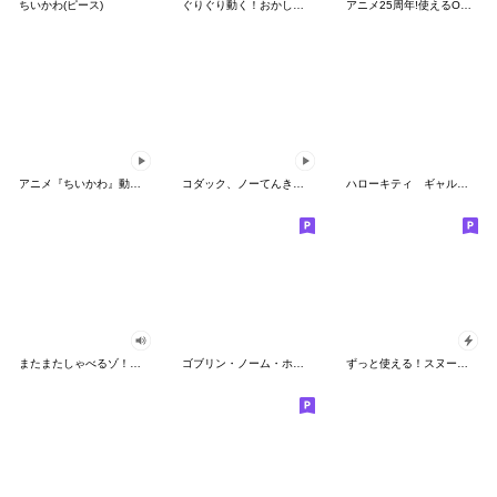
ちいかわ(ピース)
ぐりぐり動く！おかしなポケモンスタンプ
アニメ25周年!使えるONE PIECEスタンプ
アニメ『ちいかわ』動くLINEスタンプ vol.2
コダック、ノーてんきに悩み中！
ハローキティ ギャルバイブス♡
またまたしゃべるゾ！クレヨンしんちゃん
ゴブリン・ノーム・ホーン
ずっと使える！スヌーピーのグリーティング