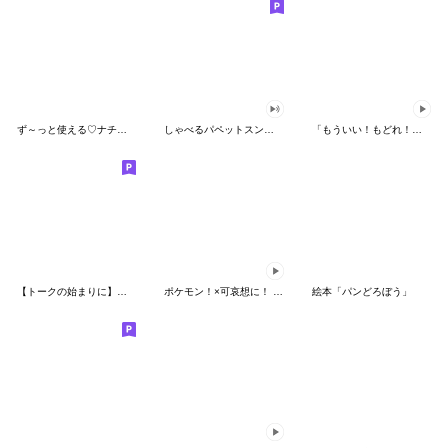
ず～っと使える♡ナチュラルガール
しゃべるパペットスンスン（HAPPY）
「もういい！もどれ！ピカチュウ！」
【トークの始まりに】ゆるカワ♪スヌーピー
ポケモン！×可哀想に！ ムチっとスタンプ
絵本「パンどろぼう」