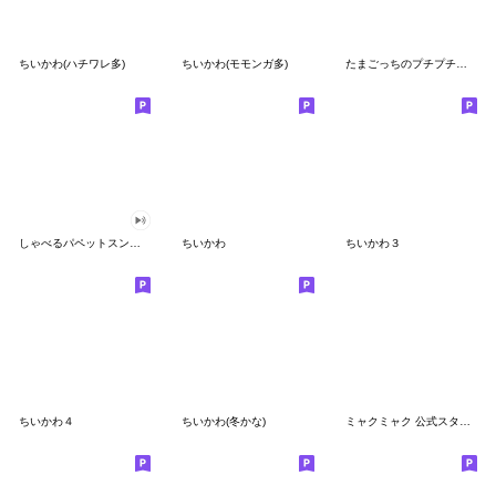
ちいかわ(ハチワレ多)
ちいかわ(モモンガ多)
たまごっちのプチプチおみせっち
しゃべるパペットスンスン
ちいかわ
ちいかわ３
ちいかわ４
ちいかわ(冬かな)
ミャクミャク 公式スタンプ第２弾