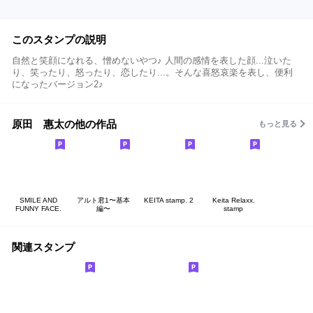
このスタンプの説明
自然と笑顔になれる、憎めないやつ♪ 人間の感情を表した顔...泣いた
り、笑ったり、怒ったり、恋したり...。そんな喜怒哀楽を表し、便利
になったバージョン2♪
原田 惠太の他の作品
もっと見る
SMILE AND
アルト君1〜基本
KEITA stamp. 2
Keita Relaxx.
FUNNY FACE.
編〜
stamp
関連スタンプ