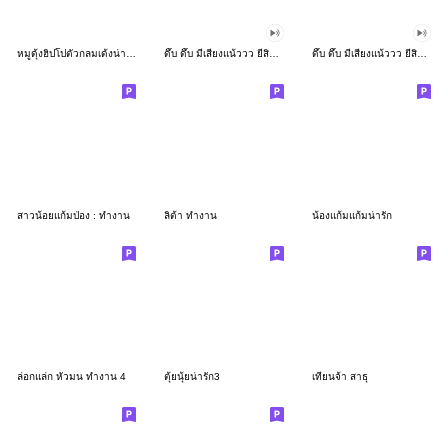
หมูดุ้งฮิปโปตัวกลมเด้งน่ารัก
ดึ๊บ ดึ๊บ มีเสียงแน้ววว ยี่สิบเจ็ด
ดึ๊บ ดึ๊บ มีเสียงแน้ววว ยี่สิบหก
สาวน้อยแก้มป่อง : ทำงาน
ลิต้า ทำงาน
น้องแก้มแก้มน่ารัก
ล่อกแล่ก หัวมน ทำงาน 4
ตุ้ยนุ้ยน่ารัก3
เทียนจ้า สาธุ