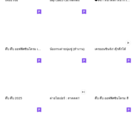
เหมียวขอ
silly calico cat memes
❤️ลิซ่า หน้าตลก หน้ากวน!❤️
ดึ๊บ ดึ๊บ ออฟฟิศซินโดรม เก้า
น้องกระต่ายนุ่มฟู (ทำงาน)
เครยอนชินจัง! ดุ๊กดิ๊กได้
ดึ๊บ ดึ๊บ 2025
ต่ายไฮเปอร์ : สาดดด!!
ดึ๊บ ดึ๊บ ออฟฟิศซินโดรม สี่