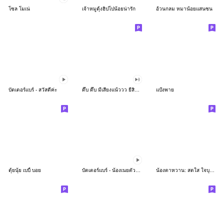
โซล โมเน่
เจ้าหมูดุ้งฮิปโปน้อยน่ารัก
อ้วนกลม หมาน้อยแสนซน
บัตเตอร์แบร์ - สวัสดีค่ะ
ดึ๊บ ดึ๊บ มีเสียงแน้ววว ยี่สิบห้า
แป้งพาย
ตุ้ยนุ้ย เบบี้ บอย
บัตเตอร์แบร์ - น้องเนยตัวตึง พุงเต่ง
น้องตาหวาน: สดใส ใจบุญ (สีพาสเทล)