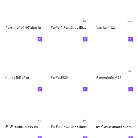
น้องสกายน่ารักใช้ได้ทุกวัน
ดึ๊บ ดึ๊บ มีเสียงแน้ววว ยี่สิบสอง
โซล โมเน่ V.2
หมูแดง ฮิปโปน้อย
ดึ๊บ ดึ๊บ 2026
หัวกลมดุ๊กดิ๊ก V.24
ดึ๊บ ดึ๊บ มีเสียงแน้ววว สิบเก้า
ดึ๊บ ดึ๊บ มีเสียงแน้ววว ยี่สิบสี่
แรบบี้ กระต่ายน้อยอ้วนกลม