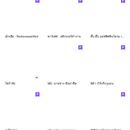
เด็กเฮีย - RedremasteRed
พาร์เฟ่ต์ : สติกเกอร์ทำงาน
ดึ๊บ ดึ๊บ ออฟฟิศซินโดรม เจ็ด
โพก้าซัง
MD: นายช่าง มืออาชีพ
ลิต้า เวิร์กกิ้งวูแมน