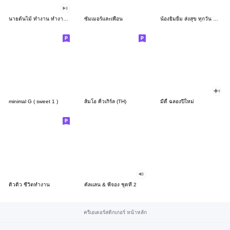
นายต้นไม้ ทำงาน ทำงาน ทำงาน!!!
ซัมเมอร์และเพื่อน
น้องยิมยิ้ม ส่งสุข ทุกวัน CutePastel THA
minimal G ( sweet 1 )
ส้มโอ คิ้วเกิร์ล (TH)
มีดี้ ฉลองปีใหม่
ดิวดิว ชีวิตทำงาน
คัลแลน & พี่จอง ชุดที่ 2
ครีเอเตอร์สติกเกอร์ หน้าหลัก