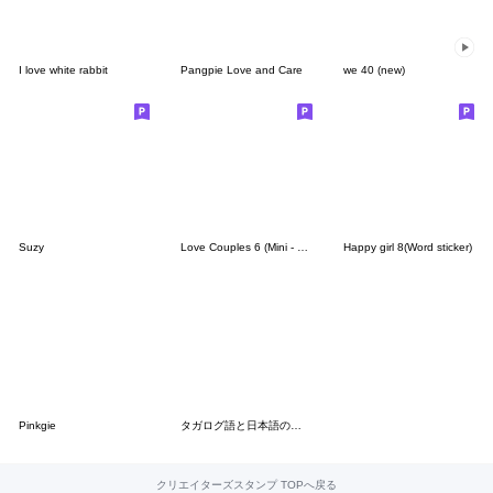
I love white rabbit
Pangpie Love and Care
we 40 (new)
Suzy
Love Couples 6 (Mini - EN)
Happy girl 8(Word sticker)
Pinkgie
タガログ語と日本語のダジャレで話そう
クリエイターズスタンプ TOPへ戻る