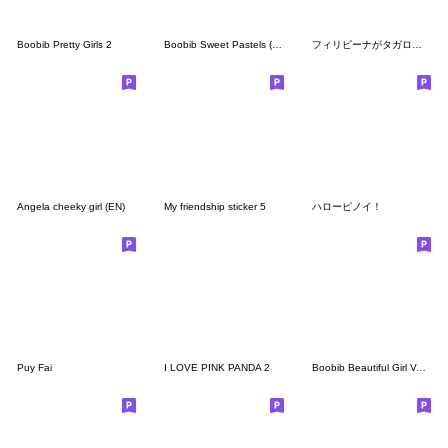
Boobib Pretty Girls 2
Boobib Sweet Pastels (English version)
フィリピーナがタガログ語で話すよ
Angela cheeky girl (EN)
My friendship sticker 5
ハローピノイ！
Puy Fai
I LOVE PINK PANDA 2
Boobib Beautiful Girl Vol.3