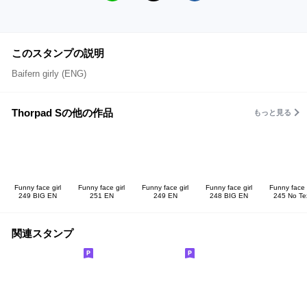
このスタンプの説明
Baifern girly (ENG)
Thorpad Sの他の作品
もっと見る
Funny face girl
Funny face girl
Funny face girl
Funny face girl
Funny face g
249 BIG EN
251 EN
249 EN
248 BIG EN
245 No Te
関連スタンプ