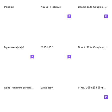
Pangpie
You & I : Intimate
Boobib Cute Couples ( For Girl ) Vol.2
Myanmar My My2
ウアベア 5
Boobib Cute Couples ( For Girl )
Nong YimYimm Sending Daily Cuteness (TH)
Zikkie Boy
タガログ語と日本語 冬スタンプ