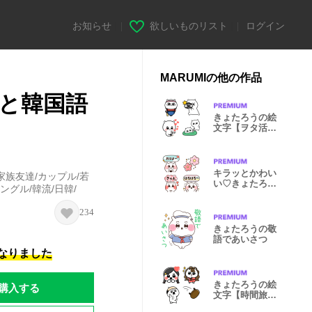
お知らせ
|
欲しいものリスト
|
ログイン
MARUMIの他の作品
と韓国語
きょたろうの絵
文字【ヲタ活
編】
キラッとかわい
族友達/カップル/若
い♡きょたろう
ングル/韓流/日韓/
の絵文字
234
きょたろうの敬
語であいさつ
になりました
きょたろうの絵
購入する
文字【時間旅行
編】