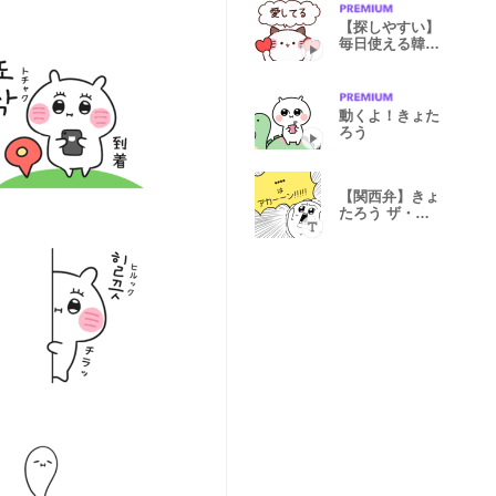
【探しやすい】
毎日使える韓国
語スタンプ♡
動くよ！きょた
ろう
【関西弁】きょ
たろう ザ・カ
スタム