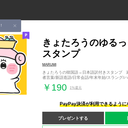
！
きょたろうのゆるっ
スタンプ
MARUMI
きょたろうの韓国語→日本語訳付きスタンプ 家
者言葉/新語造語/日常会話/年末年始/スラング/ハ
￥190
1%還元
PayPay決済が利用できるよう
プレゼントする