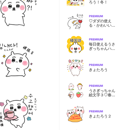
ろう！冬！
♡ダダの使え
る・かわいい韓
国語スタンプ♡
毎日使えるうさ
ぎっちゃんハン
グル
きょたろう
うさぎっちゃん
絵文字３♡春い
っぱい
きょたろう２