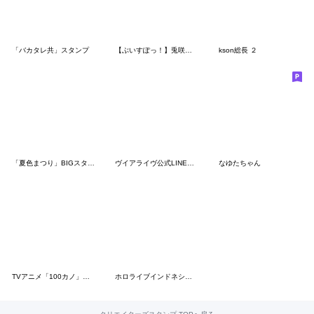
「バカタレ共」スタンプ
【ぶいすぽっ！】兎咲ミミのスタンプ
kson総長 ２
「夏色まつり」BIGスタンプ
ヴイアライヴ公式LINEスタンプ 第一弾
なゆたちゃん
TVアニメ「100カノ」ミニキャラスタンプ2
ホロライブインドネシア公式スタンプ Vol.2