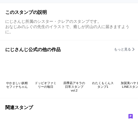
このスタンプの説明
にじさんじ所属のシスター・クレアのスタンプです。
おなじみのふぐの先生のイラストで、癒しが沢山の人に届きますよう
に。
にじさんじ公式の他の作品
もっと見る
やかましい妖精
ドッピオファミ
四季凪アキラの
わたくもくんス
加賀美ハヤ
セフィナちゃん
リーの毎日
日常スタンプ
タンプ1
LINEスタ
vol.2
関連スタンプ