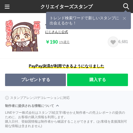
クリエイターズスタンプ
トレンド検索ワードで新しいスタンプに
出会えるかも！
つかえるシスター・クレアのスタンプ
にじさんじ公式
￥190
6,681
1%還元
PayPay決済が利用できるようになりました
プレゼントする
購入する
スタンプアレンジ/デコレーションに対応
制作者に提供される情報について
LINEヤフー株式会社はスタンプ/絵文字/着せかえ制作者への売上レポートの提供の
ために、お客様の購入情報を利用します。
購入日付、登録国情報は制作者から確認することができます。(お客様を直接識別可
能な情報は含まれません)