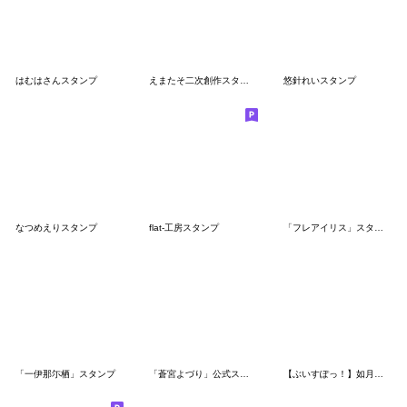
はむはさんスタンプ
えまたそ二次創作スタンプ
悠針れいスタンプ
なつめえりスタンプ
flat-工房スタンプ
「フレアイリス」スタンプ
「一伊那尓栖」スタンプ
「蒼宮よづり」公式スタンプ 第1弾
【ぶいすぽっ！】如月れんのスタンプ