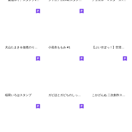
犬山たまき＆佃煮のりおスタンプ
小花衣ももみ #1
【ぶいすぽっ！】空澄セナのスタンプ
稲荷いろはスタンプ
ガビほとガビちのしっかり使える名セリフ。
こかげんぬ 二次創作スタンプ