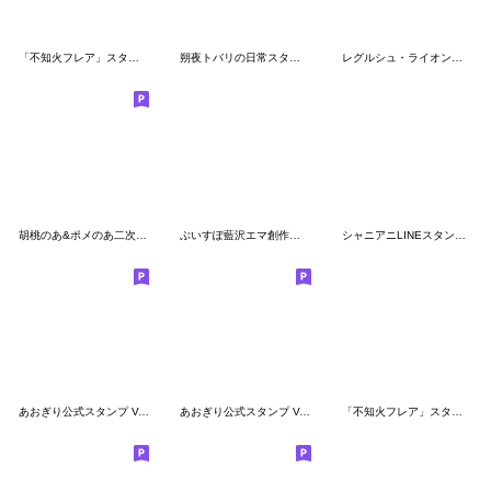
「不知火フレア」スタンプVol.2
朔夜トバリの日常スタンプ
レグルシュ・ライオンハートスタンプ
胡桃のあ&ポメのあ二次創作スタンプ
ぶいすぽ藍沢エマ創作スタンプ
シャニアニLINEスタンプvol.1
あおぎり公式スタンプ Vol.1 ※再販です
あおぎり公式スタンプ Vol.2 ※再販です
「不知火フレア」スタンプ