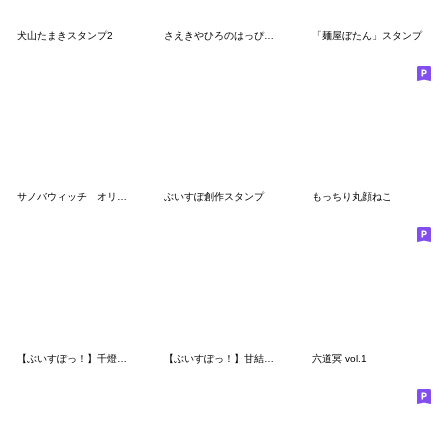
犬山たまきスタンプ2
さえきやひろのはっぴ～スタンプ
「麺屋ぼたん」スタンプ
サノバウィッチ オリジナルスタンプ
ぶいすぽ創作スタンプ
もっちり丸顔ねこ
【ぶいすぽっ！】千燈ゆうひのスタンプ
【ぶいすぽっ！】甘結もかのスタンプRe
六道冥 vol.1