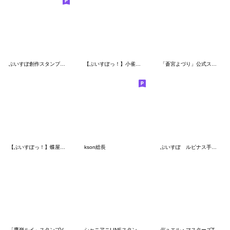
ぶいすぽ創作スタンプ【第二弾】
【ぶいすぽっ！】小雀ととのスタンプ
「蒼宮よづり」公式スタンプ 第2弾
【ぶいすぽっ！】蝶屋はなびのスタンプ
kson総長
ぶいすぽ ルピナス手描きスタンプ
「鷹嶺ルイ」スタンプVol.2
シャニアニLINEスタンプvol.2
デュエル・マスターズTCG 第2弾