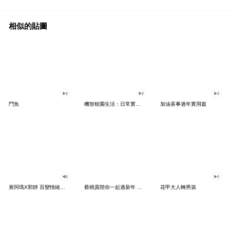
相似的貼圖
鬥魚
機智校園生活：日常實用篇
加油喜事過年實用篇
黃阿瑪X郭靜 百變情緒貼圖♪
蔡桃貴陪你一起過新年 賀歲貼圖
花甲大人轉男孩