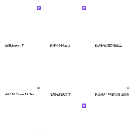
翹腳王(part 2)
黃馨葶(小仙女)
福興神童陪你過生活
AKB48 Team TP Team UP
做眉毛的夫妻①
炎亞綸2018最新聲音貼圖