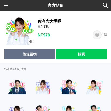
官方貼圖
你有念大學嗎
三立電視
NT$78
448
贈送禮物
購買
點選貼圖即可預覽