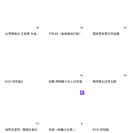
台灣濱崎步-王彩樺 永遠愛你貼圖
TPE48《偷偷被你打敗》
賈靜雯有聲日常貼圖
EXO 特別版2
愷樂-黑蝴蝶小女人日常篇
蔡阿嘎台語哭北館
他馬克老闆 - 職場社會話
米妮（粉嫩少女風♪）
EXO 特别版