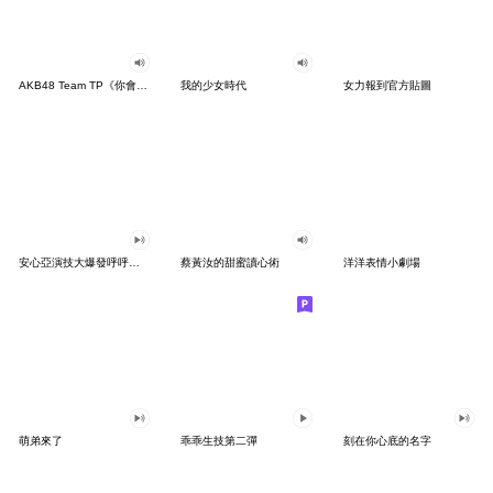
AKB48 Team TP《你會等我嗎？》
我的少女時代
女力報到官方貼圖
安心亞演技大爆發呼呼有聲動態貼圖
蔡黃汝的甜蜜讀心術
洋洋表情小劇場
萌弟來了
乖乖生技第二彈
刻在你心底的名字