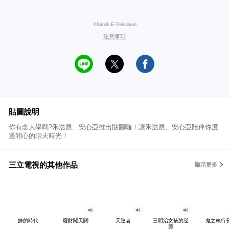
©Sanlih E-Television
注意事項
貼圖說明
你有念大學嗎?禾浩辰、安心亞推出貼圖囉！讓禾浩辰、安心亞陪伴你度
過開心的聊天時光！
三立電視的其他作品
顯示更多
姊的時代
廢財闖天關
天巡者
三明治女孩的逆
鬼之執行
襲