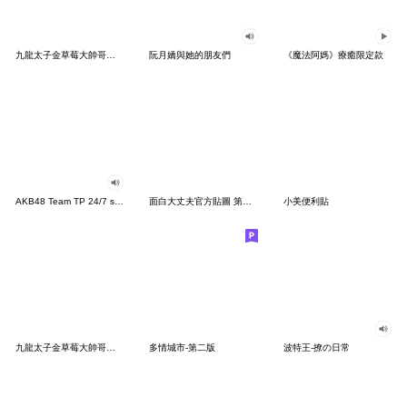
九龍太子金草莓大帥哥 日常用語
阮月嬌與她的朋友們
《魔法阿媽》療癒限定款
AKB48 Team TP 24/7 shining
面白大丈夫官方貼圖 第一彈
小美便利貼
九龍太子金草莓大帥哥 日常用語二
多情城市-第二版
波特王-撩の日常