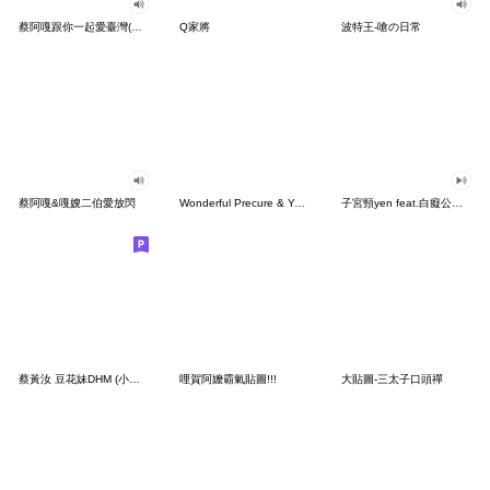
蔡阿嘎跟你一起愛臺灣(有聲貼圖)
Q家將
波特王-嗆の日常
蔡阿嘎&嘎嫂二伯愛放閃
Wonderful Precure & You and Idol Precure
子宮頸yen feat.白癡公主之超夯語
蔡黃汝 豆花妹DHM (小惡魔篇)
哩賀阿嬤霸氣貼圖!!!
大貼圖-三太子口頭禪