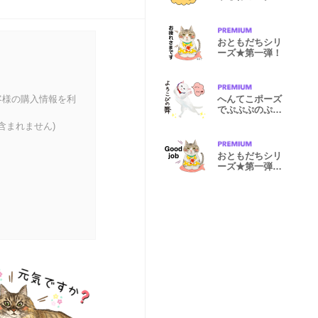
プ1
おともだちシリ
ーズ★第一弾！
客様の購入情報を利
へんてこポーズ
でぷぷぷのぷ第
2弾
含まれません)
おともだちシリ
ーズ★第一弾!
英語版