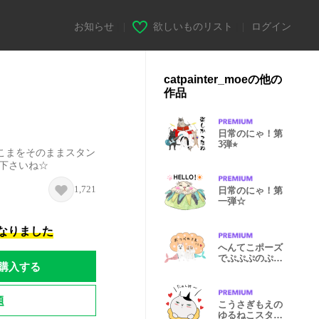
お知らせ
|
欲しいものリスト
|
ログイン
catpainter_moeの他の
作品
日常のにゃ！第
3弾⭐︎
こまをそのままスタン
下さいね☆
1,721
日常のにゃ！第
一弾☆
になりました
へんてこポーズ
でぷぷぷのぷ第
購入する
1弾
題
こうさぎもえの
ゆるねこスタン