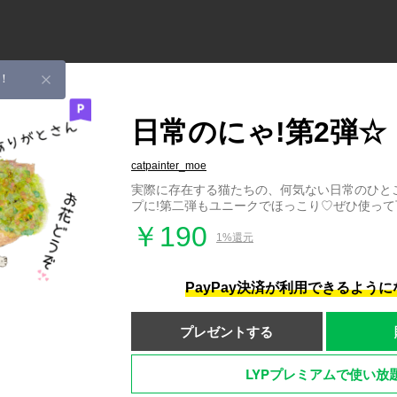
！
日常のにゃ!第2弾☆
catpainter_moe
実際に存在する猫たちの、何気ない日常のひと
プに!第二弾もユニークでほっこり♡ぜひ使って
￥190
1%還元
PayPay決済が利用できるよう
プレゼントする
LYPプレミアムで使い放